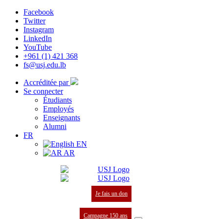
Facebook
Twitter
Instagram
LinkedIn
YouTube
+961 (1) 421 368
fs@usj.edu.lb
Accréditée par
Se connecter
Étudiants
Employés
Enseignants
Alumni
FR
EN
AR
Je fais un don
Campagne 150 ans