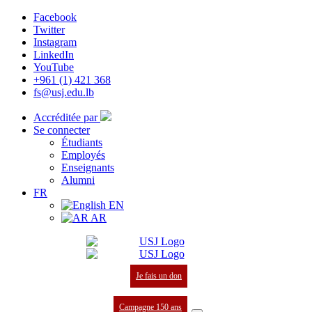
Facebook
Twitter
Instagram
LinkedIn
YouTube
+961 (1) 421 368
fs@usj.edu.lb
Accréditée par
Se connecter
Étudiants
Employés
Enseignants
Alumni
FR
EN
AR
Je fais un don
Campagne 150 ans