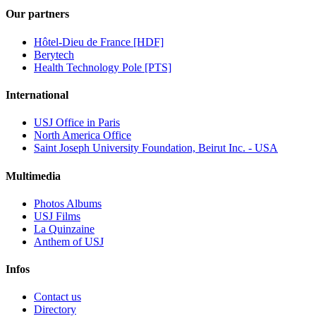
Our partners
Hôtel-Dieu de France [HDF]
Berytech
Health Technology Pole [PTS]
International
USJ Office in Paris
North America Office
Saint Joseph University Foundation, Beirut Inc. - USA
Multimedia
Photos Albums
USJ Films
La Quinzaine
Anthem of USJ
Infos
Contact us
Directory