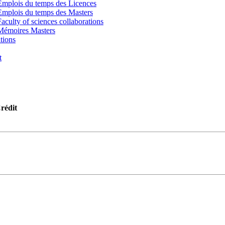
Emplois du temps des Licences
Emplois du temps des Masters
Faculty of sciences collaborations
Mémoires Masters
tions
t
rédit