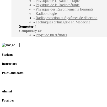
-
Physique de la Radiothérapie
-
Physique de la Radiothérapie
-
Physique des Rayonnements Ionisants
-
Radiobiologie
-
Radioprotection et Systèmes de détection
-
Techniques d’Imagerie en Médecine
Semester 4
Compulsory UE
-
Projet de fin d'études
Students
Instructors
PhD Candidates
+
Alumni
Faculties