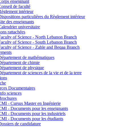
Corps enseignant
Conseil de faculté
Règlement intérieur
Dispositions particulières du Règlement intérieur
Site des enseignants
Calendrier universitaire
tions rattachées
Faculty of Science - North Lebanon Branch
Faculty of Science - South Lebanon Branch
Faculty of Science - Zahle and Beqaa Branch
ements
Département de mathématiques
Département de chimie
Département de physique
Département de sciences de la vie et de la terre
ions
che
rces Documentaires
Info sciences
Brochures
CMI - Cursus Master en Ingénierie
CMI - Documents pour les enseignants
CMI - Documents pour les industriels
CMI - Documents pour les étudiants
Dossiers de candidature