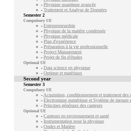
-
Physique quantique avancée
-
Traitement et Analyse de Données
Semester 2
Compulsory UE
-
Entrepreneurship
-
Physique de la matière condensée
-
Physique médicale
-
Plan d'expérience
-
Préparation à la vie professionnelle
-
Project Management
-
Projet de fin d'études
Optional UE
-
Data science en physique
-
Optique et matériaux
Second year
Semester 3
Compulsory UE
-
Acquisition, conditionnement et traitement des
-
Electronique numérique et Système de mesure e
-
Principes généraux des capteurs
Optional UE
-
Capteurs en environnement et santé
-
Instrumentation pour la physique
-
Ondes et Matière