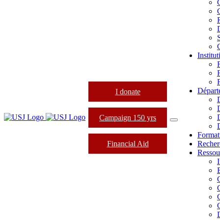
Institu
Départ
I donate
Campaign 150 yrs
Format
Financial Aid
Recher
Ressou