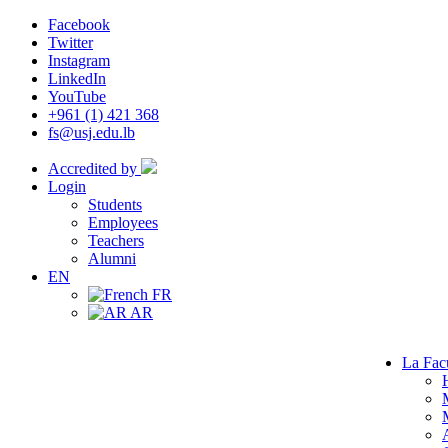
Facebook
Twitter
Instagram
LinkedIn
YouTube
+961 (1) 421 368
fs@usj.edu.lb
Accredited by
Login
Students
Employees
Teachers
Alumni
EN
FR
AR
La Fac