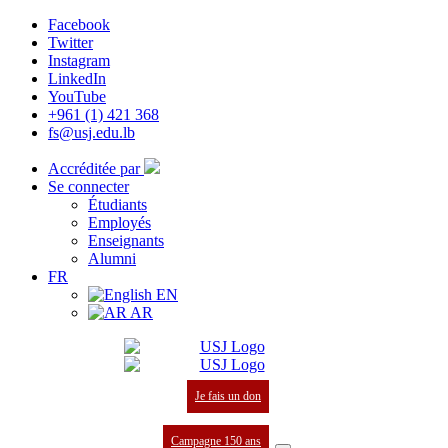
Facebook
Twitter
Instagram
LinkedIn
YouTube
+961 (1) 421 368
fs@usj.edu.lb
Accréditée par
Se connecter
Étudiants
Employés
Enseignants
Alumni
FR
EN
AR
Je fais un don
Campagne 150 ans