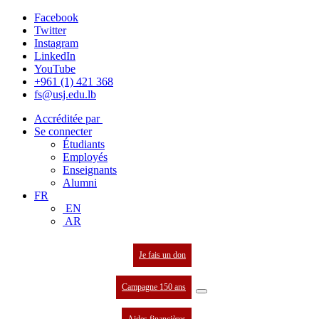
Facebook
Twitter
Instagram
LinkedIn
YouTube
+961 (1) 421 368
fs@usj.edu.lb
Accréditée par
Se connecter
Étudiants
Employés
Enseignants
Alumni
FR
EN
AR
Je fais un don
Campagne 150 ans