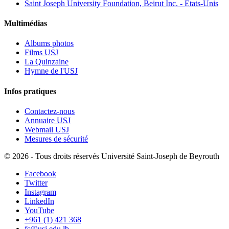
Saint Joseph University Foundation, Beirut Inc. - États-Unis
Multimédias
Albums photos
Films USJ
La Quinzaine
Hymne de l'USJ
Infos pratiques
Contactez-nous
Annuaire USJ
Webmail USJ
Mesures de sécurité
©
2026 - Tous droits réservés Université Saint-Joseph de Beyrouth
Facebook
Twitter
Instagram
LinkedIn
YouTube
+961 (1) 421 368
fs@usj.edu.lb