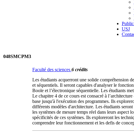
Public
USJ
Conta
048SMCPM3
Faculté des sciences
6 crédits
Les étudiants acquerront une solide compréhension des
et séquentiels. Il seront capables d'analyser le fonct
Boole et l’électronique séquentielle. Les étudiants me
Le chapitre 4 de ce cours est consacré à l’architectur
base jusqu'à l'exécution des programmes. Ils exploreront
différents modèles d'architecture. Les étudiants seron
les systèmes de mesure temps réel dans leurs aspect lo
spécificités de ces systèmes. Ils exploreront les techn
comprendre leur fonctionnement et les defis de concep