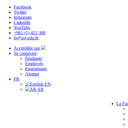
Facebook
Twitter
Instagram
LinkedIn
YouTube
+961 (1) 421 368
fs@usj.edu.lb
Accréditée par
Se connecter
Étudiants
Employés
Enseignants
Alumni
FR
EN
AR
La Fac