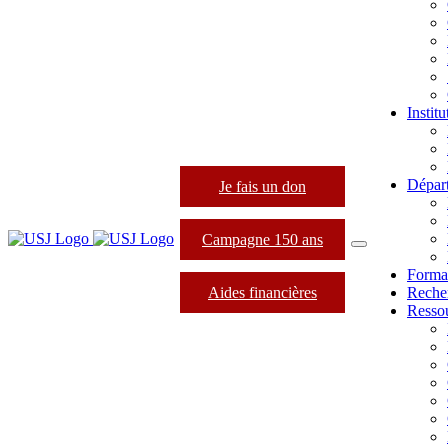
Instit
Dépar
Je fais un don
Campagne 150 ans
Forma
Aides financières
Reche
Resso