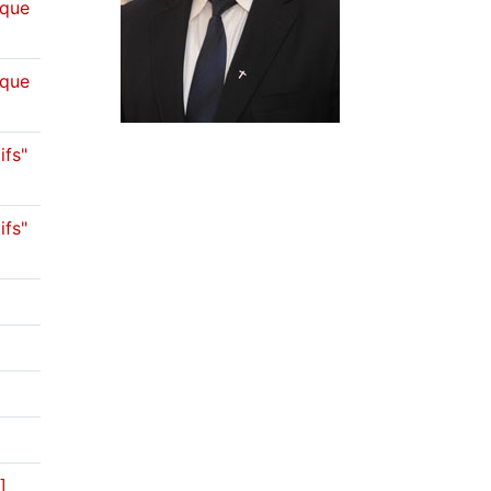
ique
ique
ifs"
ifs"
Signature du protocole d'accord de création du fonds Elias et Mouna Haraoui [بالعربيّة]