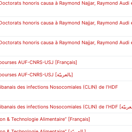
Doctorats honoris causa à Raymond Najjar, Raymond Audi 
Doctorats honoris causa à Raymond Najjar, Raymond Audi 
Doctorats honoris causa à Raymond Najjar, Raymond Audi 
 bourses AUF-CNRS-USJ [Français]
Cérémonie de remise des bourses AUF-CNRS-USJ [بالعربيّة]
ibanais des infections Nosocomiales (CLIN) de l'HDF
on & Technologie Alimentaire” [Français]
2èmes journées de “Nutrition & Technologie Alimentaire” [بالعربيّة]