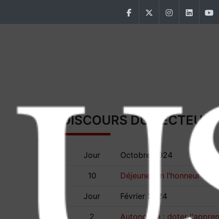
Aller au contenu principal
Facebook
Twitter
Instagram
Linke
Main Menu USJ
DISCOURS DU RECTEUR
Jour
Octobre 2024
10
Déjeuner en l’honneur du Pr
Jour
Février 2024
2