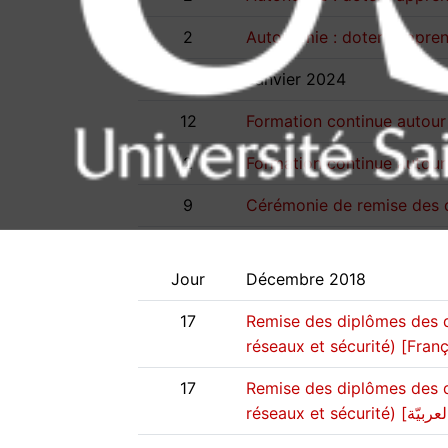
2
Autonomie : doter l'appren
Jour
Janvier 2024
12
Formation continue autour 
2
9
Cérémonie de remise des
Jour
Décembre 2018
17
Remise des diplômes des d
réseaux et sécurité) [Franç
17
Remise des diplômes des d