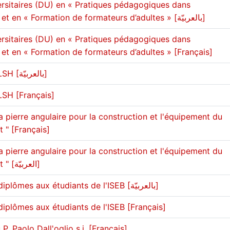
rsitaires (DU) en « Pratiques pédagogiques dans
l’enseignement supérieur » et en « Formation de formateurs d’adultes » [بالعربيّة]
rsitaires (DU) en « Pratiques pédagogiques dans
 et en « Formation de formateurs d’adultes » [Français]
Journée d'études de l'AFELSH [بالعربيّة]
LSH [Français]
 pierre angulaire pour la construction et l'équipement du
 " [Français]
 pierre angulaire pour la construction et l'équipement du
bâtiment " Berytech Amchit " [العربيّة]
Cérémonie de remise des diplômes aux étudiants de l'ISEB [بالعربيّة]
iplômes aux étudiants de l'ISEB [Français]
 Paolo Dall'oglio s.j. [Français]