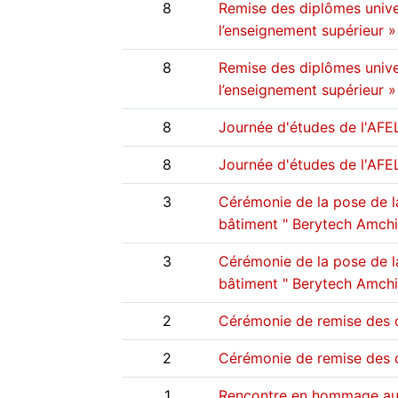
8
Remise des diplômes unive
8
Remise des diplômes unive
l’enseignement supérieur »
8
8
Journée d'études de l'AFE
3
Cérémonie de la pose de la
bâtiment " Berytech Amchit
3
Cérémonie de la pose de la
2
2
Cérémonie de remise des d
1
Rencontre en hommage au P.