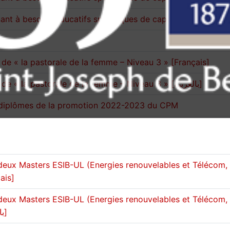
ant à besoins éducatifs spécifiques de capacités [Français
de « la pastorale de la femme – Niveau 3 » [Français]
Formation continue autour de « la pastorale de la femme – Niveau 3 » [بالعربيّة]
 diplômes de la promotion 2022-2023 du CPM
eux Masters ESIB-UL (Energies renouvelables et Télécom,
ais]
eux Masters ESIB-UL (Energies renouvelables et Télécom,
réseaux et sécurité) [بالعربيّة]