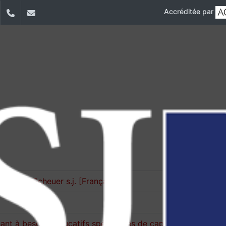
Accréditée par
dIn
YouTube
+9611421000
info@usj.edu.lb
 Michel Scheuer s.j. [Français]
Autonomie : doter l'apprenant à besoins éducatifs spécifiques de capacités [بالعربيّة]