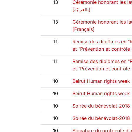
13
Cérémonie honorant les lau
[بالعربيّة]
13
Cérémonie honorant les lau
[Français]
11
Remise des diplômes en "Ré
11
Remise des diplômes en "Ré
et "Prévention et contrôle 
10
Beirut Human rights week 
10
10
10
Soirée du bénévolat-2018 
10