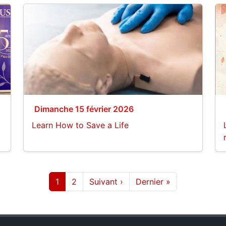
Dimanche 15 février 2026
Learn How to Save a Life
Page
Page
Page suivante
Dernière page
1
2
Suivant ›
Dernier »