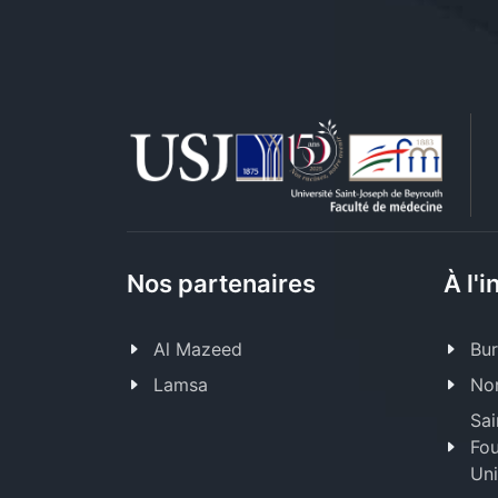
Nos partenaires
À l'i
Al Mazeed
Bur
Lamsa
Nor
Sai
Fou
Uni