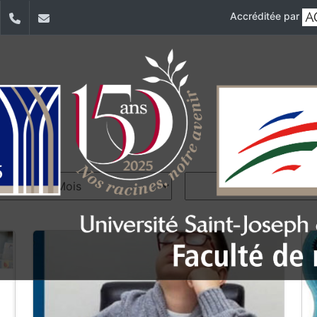
Accréditée par
dIn
YouTube
+961 (1) 421 235
fm@usj.edu.lb