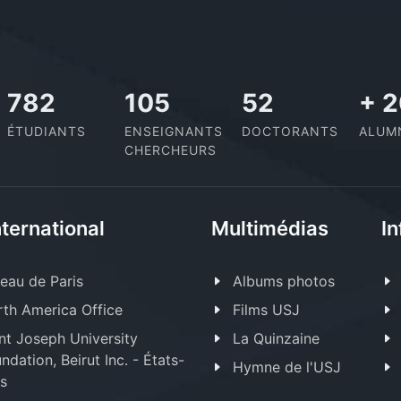
900
121
60
+
2
ÉTUDIANTS
ENSEIGNANTS
DOCTORANTS
ALUM
CHERCHEURS
nternational
Multimédias
In
eau de Paris
Albums photos
th America Office
Films USJ
nt Joseph University
La Quinzaine
ndation, Beirut Inc. - États-
Hymne de l'USJ
s