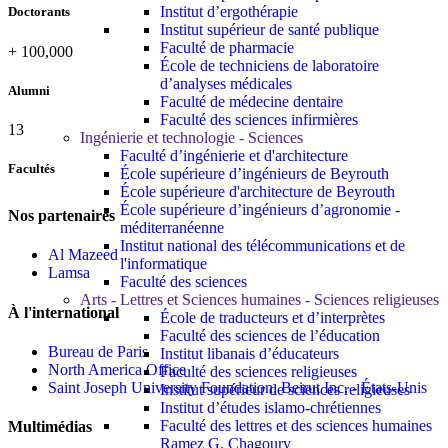
Institut d’ergothérapie
Doctorants
Institut supérieur de santé publique
Faculté de pharmacie
+
100,000
École de techniciens de laboratoire
d’analyses médicales
Alumni
Faculté de médecine dentaire
Faculté des sciences infirmières
13
Ingénierie et technologie - Sciences
Faculté d’ingénierie et d'architecture
Facultés
École supérieure d’ingénieurs de Beyrouth
École supérieure d'architecture de Beyrouth
École supérieure d’ingénieurs d’agronomie -
Nos partenaires
méditerranéenne
Institut national des télécommunications et de
Al Mazeed
l'informatique
Lamsa
Faculté des sciences
Arts - Lettres et Sciences humaines - Sciences religieuses
À l'international
École de traducteurs et d’interprètes
Faculté des sciences de l’éducation
Bureau de Paris
Institut libanais d’éducateurs
North America Office
Faculté des sciences religieuses
Saint Joseph University Foundation, Beirut Inc. - États-Unis
Institut supérieur de sciences religieuses
Institut d’études islamo-chrétiennes
Faculté des lettres et des sciences humaines
Multimédias
Ramez G. Chagoury