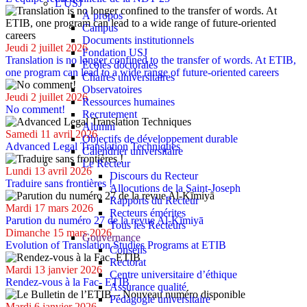
L'USJ
À propos
Campus
Documents institutionnels
Jeudi 2 juillet 2026
Fondation USJ
Translation is no longer confined to the transfer of words. At ETIB,
Écoles doctorales
one program can lead to a wide range of future-oriented careers
Chaires universitaires
Observatoires
Jeudi 2 juillet 2026
Ressources humaines
No comment!
Recrutement
Alumni
Samedi 11 avril 2026
Objectifs de développement durable
Advanced Legal Translation Techniques
Calendrier universitaire
Le Recteur
Lundi 13 avril 2026
Discours du Recteur
Traduire sans frontières !
Allocutions de la Saint-Joseph
Rapports du Recteur
Mardi 17 mars 2026
Recteurs émérites
Parution du numéro 27 de la revue Al-Kīmiyā
Tous les Recteurs
Dimanche 15 mars 2026
Gouvernance
Evolution of Translation Studies Programs at ETIB
Conseils
Rectorat
Mardi 13 janvier 2026
Centre universitaire d’éthique
Rendez-vous à la Fac- ETIB
Assurance qualité
Pédagogie universitaire
Mardi 6 janvier 2026