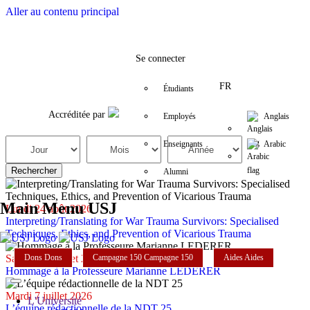
Aller au contenu principal
Facebook
Twitter
Instagram
LinkedIn
YouTube
+961 (1) 421 000
etib@usj.edu.
Se connecter
FR
Étudiants
Accréditée par
Employés
Anglais
Enseignants
Arabic
Alumni
Main Menu USJ
Lundi 24 août 2026
Interpreting/Translating for War Trauma Survivors: Specialised
Techniques, Ethics, and Prevention of Vicarious Trauma
Dons
Dons
Campagne 150
Campagne 150
Aides
Aides
Samedi 11 juillet 2026
Hommage à la Professeure Marianne LEDERER
Mardi 7 juillet 2026
L'Université
L’équipe rédactionnelle de la NDT 25