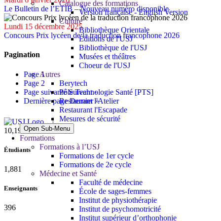
Catalogue des formations
Le Bulletin de l’ETIB – Nouveau numéro disponible
Version française - English Version
Culture
Lundi 15 décembre 2025
Bibliothèque Orientale
Concours Prix lycéen de la traduction francophone 2026
Éditions de l'USJ
Bibliothèque de l'USJ
Pagination
Musées et théâtres
Choeur de l'USJ
Page
1
Autres
Page
2
Berytech
Page suivante
Suivant ›
Pôle Technologie Santé [PTS]
Dernière page
Dernier »
Restaurant l'Atelier
Restaurant l'Escapade
Mesures de sécurité
Open Sub-Menu
10,815
Formations
Formations à l’USJ
Étudiants
Formations de 1er cycle
Formations de 2e cycle
1,995
Médecine et Santé
Faculté de médecine
Enseignants
École de sages-femmes
Institut de physiothérapie
420
Institut de psychomotricité
Institut supérieur d’orthophonie