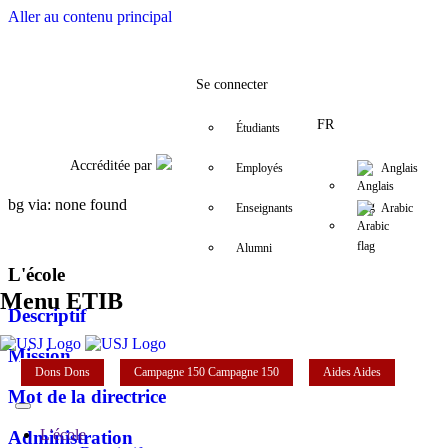
Aller au contenu principal
Facebook
Twitter
Instagram
LinkedIn
YouTube
+961 (1) 421 000
etib@usj.edu.
Se connecter
FR
Étudiants
Accréditée par
Employés
Anglais
bg via: none found
Enseignants
Arabic
Alumni
L'école
Menu ETIB
Descriptif
Mission
Dons
Dons
Campagne 150
Campagne 150
Aides
Aides
Mot de la directrice
L'école
Administration