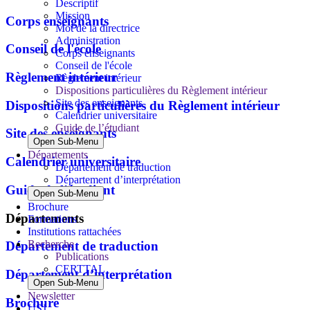
Descriptif
Mission
Corps enseignants
Mot de la directrice
Administration
Conseil de l'école
Corps enseignants
Conseil de l'école
Règlement intérieur
Règlement intérieur
Dispositions particulières du Règlement intérieur
Site des enseignants
Dispositions particulières du Règlement intérieur
Calendrier universitaire
Guide de l’étudiant
Site des enseignants
Open Sub-Menu
Départements
Calendrier universitaire
Département de traduction
Département d’interprétation
Guide de l’étudiant
Open Sub-Menu
Brochure
Départements
Formations
Institutions rattachées
Recherche
Département de traduction
Publications
CERTTAL
Département d’interprétation
Open Sub-Menu
Newsletter
Brochure
USJ