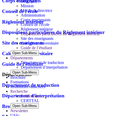
Corps enseignants
Descriptif
Mission
Mot de la directrice
Conseil de l'école
Administration
Corps enseignants
Règlement intérieur
Conseil de l'école
Règlement intérieur
Dispositions particulières du Règlement intérieur
Dispositions particulières du Règlement intérieur
Site des enseignants
Site des enseignants
Calendrier universitaire
Guide de l’étudiant
Calendrier universitaire
Open Sub-Menu
Départements
Département de traduction
Guide de l’étudiant
Département d’interprétation
Open Sub-Menu
Départements
Brochure
Formations
Département de traduction
Institutions rattachées
Recherche
Département d’interprétation
Publications
CERTTAL
Brochure
Open Sub-Menu
Newsletter
USJ