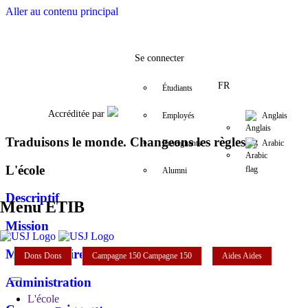
Aller au contenu principal
Facebook
Twitter
Instagram
LinkedIn
YouTube
+961 (1) 421 000
etib@usj.edu.
Se connecter
FR
Étudiants
Accréditée par
Employés
Anglais
Traduisons le monde. Changeons les règles
Enseignants
Arabic
L'école
Alumni
Descriptif
Menu ETIB
Mission
Mot de la directrice
Dons
Dons
Campagne 150
Campagne 150
Aides
Aides
Administration
L'école