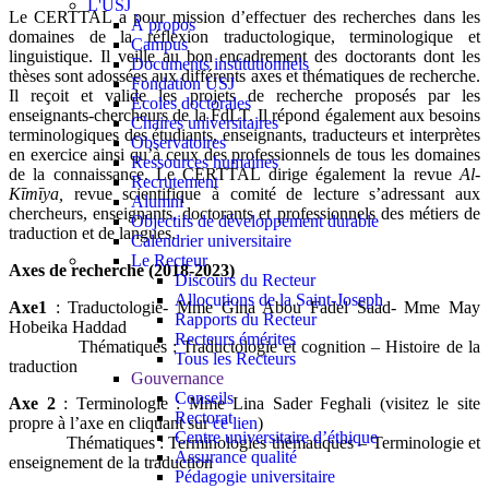
L'USJ
Le CERTTAL a pour mission d’effectuer des recherches dans les
À propos
domaines de la réflexion traductologique, terminologique et
Campus
linguistique. Il veille au bon encadrement des doctorants dont les
Documents institutionnels
thèses sont adossées aux différents axes et thématiques de recherche.
Fondation USJ
Il reçoit et valide les projets de recherche proposés par les
Écoles doctorales
enseignants-chercheurs de la FdLT. Il répond également aux besoins
Chaires universitaires
terminologiques des étudiants, enseignants, traducteurs et interprètes
Observatoires
en exercice ainsi qu’à ceux des professionnels de tous les domaines
Ressources humaines
de la connaissance. Le CERTTAL dirige également la revue
Al-
Recrutement
Kīmīya,
revue scientifique à comité de lecture s’adressant aux
Alumni
chercheurs, enseignants, doctorants et professionnels des métiers de
Objectifs de développement durable
traduction et de langues.
Calendrier universitaire
Le Recteur
Axes de recherche (2018-2023)
Discours du Recteur
Allocutions de la Saint-Joseph
Axe1
: Traductologie- Mme Gina Abou Fadel Saad- Mme May
Rapports du Recteur
Hobeika Haddad
Recteurs émérites
Thématiques : Traductologie et cognition – Histoire de la
Tous les Recteurs
traduction
Gouvernance
Conseils
Axe 2
: Terminologie : Mme Lina Sader Feghali (visitez le site
Rectorat
propre à l’axe en cliquant sur
ce lien
)
Centre universitaire d’éthique
Thématiques : Terminologies thématiques – Terminologie et
Assurance qualité
enseignement de la traduction
Pédagogie universitaire