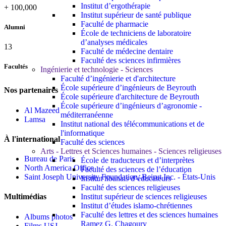
Institut d’ergothérapie
+
100,000
Institut supérieur de santé publique
Faculté de pharmacie
Alumni
École de techniciens de laboratoire
d’analyses médicales
13
Faculté de médecine dentaire
Faculté des sciences infirmières
Facultés
Ingénierie et technologie - Sciences
Faculté d’ingénierie et d'architecture
École supérieure d’ingénieurs de Beyrouth
Nos partenaires
École supérieure d'architecture de Beyrouth
École supérieure d’ingénieurs d’agronomie -
Al Mazeed
méditerranéenne
Lamsa
Institut national des télécommunications et de
l'informatique
À l'international
Faculté des sciences
Arts - Lettres et Sciences humaines - Sciences religieuses
Bureau de Paris
École de traducteurs et d’interprètes
North America Office
Faculté des sciences de l’éducation
Saint Joseph University Foundation, Beirut Inc. - États-Unis
Institut libanais d’éducateurs
Faculté des sciences religieuses
Institut supérieur de sciences religieuses
Multimédias
Institut d’études islamo-chrétiennes
Faculté des lettres et des sciences humaines
Albums photos
Ramez G. Chagoury
Films USJ