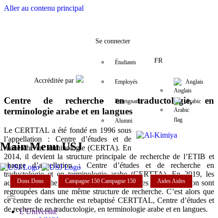
Aller au contenu principal
Facebook
Twitter
Instagram
LinkedIn
YouTube
+961 (1) 421 000
may.haddad@
Se connecter
FR
Étudiants
Accréditée par
Employés
Anglais
Centre de recherche en traductologie, en
Enseignants
Arabic
terminologie arabe et en langues
Alumni
Le CERTTAL a été fondé en 1996 sous
l’appellation : Centre d’études et de
Main Menu USJ
recherche en terminologie (CERTA). En
2014, il devient la structure principale de recherche de l’ETIB et
change d’appellation : Centre d’études et de recherche en
traductologie et en terminologie arabe (CERTTA). En 2019, les
Dons
Dons
Campagne 150
Campagne 150
Aides
Aides
activités de recherche de la Faculté de langues et de traduction sont
regroupées dans une même structure de recherche. C’est alors que
ce centre de recherche est rebaptisé CERTTAL, Centre d’études et
de recherche en traductologie, en terminologie arabe et en langues.
L'Université