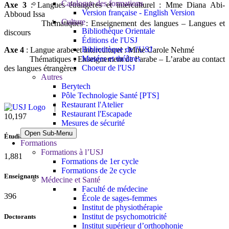
Catalogue des formations
Axe 3
: Langues étrangères et interculturel : Mme Diana Abi-
Version française - English Version
Abboud Issa
Culture
Thématiques : Enseignement des langues – Langues et
Bibliothèque Orientale
discours
Éditions de l'USJ
Bibliothèque de l'USJ
Axe 4
: Langue arabe et interculturel : Mme Carole Nehmé
Musées et théâtres
Thématiques : Enseignement de l’arabe – L’arabe au contact
Choeur de l'USJ
des langues étrangères
Autres
Berytech
Pôle Technologie Santé [PTS]
Restaurant l'Atelier
Restaurant l'Escapade
10,815
Mesures de sécurité
Open Sub-Menu
Étudiants
Formations
Formations à l’USJ
1,995
Formations de 1er cycle
Formations de 2e cycle
Enseignants
Médecine et Santé
Faculté de médecine
420
École de sages-femmes
Institut de physiothérapie
Institut de psychomotricité
Doctorants
Institut supérieur d’orthophonie