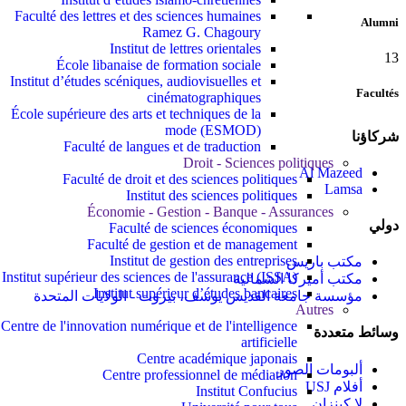
Faculté des lettres et des sciences humaines
Alumni
Ramez G. Chagoury
Institut de lettres orientales
13
École libanaise de formation sociale
Institut d’études scéniques, audiovisuelles et
Facultés
cinématographiques
École supérieure des arts et techniques de la
mode (ESMOD)
شركاؤنا
Faculté de langues et de traduction
Droit - Sciences politiques
Al Mazeed
Faculté de droit et des sciences politiques
Lamsa
Institut des sciences politiques
Économie - Gestion - Banque - Assurances
دولي
Faculté de sciences économiques
Faculté de gestion et de management
Institut de gestion des entreprises
مكتب باريس
Institut supérieur des sciences de l'assurance (ISSA)
مكتب أميركا الشمالية
Institut supérieur d’études bancaires
مؤسسة جامعة القديس يوسف، بيروت - الولايات المتحدة
Autres
Centre de l'innovation numérique et de l'intelligence
وسائط متعددة
artificielle
Centre académique japonais
ألبومات الصور
Centre professionnel de médiation
أفلام USJ
Institut Confucius
لا كينزان