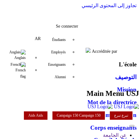
تجاوز إلى المحتوى الرئيسي
tib@usj.edu.lb
YouTube
+961 (1) 421 000
LinkedIn
Instagram
Twitter
Facebook
Se connecter
AR
Étudiants
Accréditée par
Anglais
Employés
L'école
French
Enseignants
التوصيف
Alumni
Mission
Main Menu USJ
Mot de la directrice
Administration
تبرع
تبرع
Campaign 150
Campaign 150
Aids
Aids
Corps enseignants
عن الجامعة