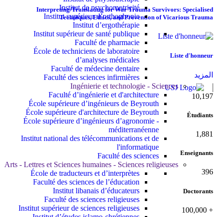
Institut de psychomotricité
Interpreting/Translating for War Trauma Survivors: Specialised
Institut supérieur d’orthophonie
Techniques, Ethics, and Prevention of Vicarious Trauma
Institut d’ergothérapie
Institut supérieur de santé publique
Faculté de pharmacie
École de techniciens de laboratoire
Liste d'honneur
d’analyses médicales
Faculté de médecine dentaire
المزيد
Faculté des sciences infirmières
Ingénierie et technologie - Sciences
Faculté d’ingénierie et d'architecture
10,815
École supérieure d’ingénieurs de Beyrouth
École supérieure d'architecture de Beyrouth
Étudiants
École supérieure d’ingénieurs d’agronomie -
méditerranéenne
1,995
Institut national des télécommunications et de
l'informatique
Enseignants
Faculté des sciences
Arts - Lettres et Sciences humaines - Sciences religieuses
420
École de traducteurs et d’interprètes
Faculté des sciences de l’éducation
Institut libanais d’éducateurs
Doctorants
Faculté des sciences religieuses
Institut supérieur de sciences religieuses
100,000
+
Institut d’études islamo-chrétiennes