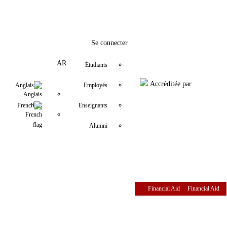
fo@usj.edu.lb
YouTube
+9611421000
LinkedIn
Instagram
Twitter
Facebook
Se connecter
AR
Étudiants
Accréditée par
Anglais
Employés
French
Enseignants
Alumni
Financial Aid
Financial Aid