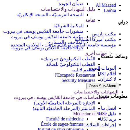
ضمان الجودة
Al Mazeed
دليل الشهادات والاختصاصات
Lamsa
النسخة الفرنسيّة - النسخة الإنكليزيّة
ثقافة
دولي
المكتبة الشرقيّة
منشورات جامعة القدّيس يوسف في بيروت
مكتب باريس
مكتبة جامعة القدّيس يوسف في بيروت
مكتب أميركا الشمالية
المتاحف والمسارح
مؤسسة جامعة القديس يوسف، بيروت - الولايات المتحدة
جوقة جامعة القدّيس يوسف في بيروت
جهات أخرى
وسائط متعددة
القُطب التكنولوجيّ «بيريتيك«
القطب التكنولوجيّ للصحّة
ألبومات الصور
مطعم لاتلييه
أفلام USJ
l'Escapade Restaurant
لا كينزان
Security Measures
نشيد USJ
Open Sub-Menu
الشهادات والاختصاصات
معلومات مفيدة
الاختصاصات في جامعة القدّيس يوسف في بيروت
الإجازة (المرحلة الجامعيّة الأولى)
اتصل بنا
الماستر (المرحلة الجامعيّة الثانية)
دليل USJ
Médecine et Santé
Faculté de médecine
بريد USJ
École de sages-femmes
إجراءات السلامة
Institut de physiothérapie