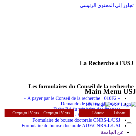
تجاوز إلى المحتوى الرئيسي
La Recherche à l'USJ
Les formulaires du Conseil de la recherche
Main Menu USJ
« A payer par le Conseil de la recherche - 010F2 »
Demande de virement bancaire
Fiche R4 du ministère des finances
Campaign 150 yrs
Campaign 150 yrs
I donate
I donate
Programmes doctoraux thématiques - Règlement 2017-2018
Formulaire de bourse doctorale CNRS-L/USJ
Formulaire de bourse doctorale AUF/CNRS-L/USJ
عن الجامعة