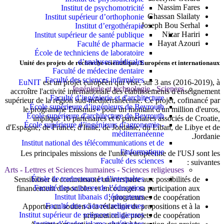
Nassim Fares
Institut de psychomotricité
Ghassan Slailaty
Institut supérieur d’orthophonie
Joseph Bou Serhal
Institut d’ergothérapie
Nizar Hariri
Institut supérieur de santé publique
Hayat Azouri
Faculté de pharmacie
École de techniciens de laboratoire
d’analyses médicales
Unité des projets de recherche scientifique, Européens et internationaux
Faculté de médecine dentaire
Faculté des sciences infirmières
EuNIT
est un projet européen qui vise, sur 3 ans (2016-2019), à
Ingénierie et technologie - Sciences
accroître l'activité internationale des établissements d'enseignement
Faculté d’ingénierie et d'architecture
supérieur de la région sud-méditerranéenne. Ce projet, cofinancé par
École supérieure d’ingénieurs de Beyrouth
le programme Erasmus+ pour un montant d'un million d'euros,
École supérieure d'architecture de Beyrouth
implique 16 partenaires et 6 partenaires associés de Croatie,
École supérieure d’ingénieurs d’agronomie -
d'Espagne, de France, d'Italie, de Jordanie, du Liban, de Libye et de
méditerranéenne
Jordanie.
Institut national des télécommunications et de
l'informatique
Les principales missions de l'unité européenne de l'USJ sont les
Faculté des sciences
suivantes :
Arts - Lettres et Sciences humaines - Sciences religieuses
École de traducteurs et d’interprètes
Sensibiliser la communauté universitaire aux possibilités de
Faculté des sciences de l’éducation
financement disponibles et encourager sa participation aux
Institut libanais d’éducateurs
programmes de coopération ;
Faculté des sciences religieuses
Apporter un soutien à la rédaction de propositions et à la
Institut supérieur de sciences religieuses
préparation de projets de coopération
Institut d’études islamo-chrétiennes