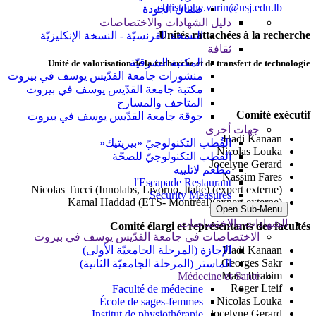
christophe.varin@usj.edu.lb
ضمان الجودة
دليل الشهادات والاختصاصات
Unités rattachées à la recherche
النسخة الفرنسيّة - النسخة الإنكليزيّة
ثقافة
المكتبة الشرقيّة
Unité de valorisation de la recherche et de transfert de technologie
منشورات جامعة القدّيس يوسف في بيروت
مكتبة جامعة القدّيس يوسف في بيروت
المتاحف والمسارح
Comité exécutif
جوقة جامعة القدّيس يوسف في بيروت
جهات أخرى
Hadi Kanaan
القُطب التكنولوجيّ «بيريتيك«
Nicolas Louka
القطب التكنولوجيّ للصحّة
Jocelyne Gerard
مطعم لاتلييه
Nassim Fares
l'Escapade Restaurant
Nicolas Tucci (Innolabs, Livorno, Italie) (expert externe)
Security Measures
Kamal Haddad (ETS- Montréal)(expert externe)
Open Sub-Menu
الشهادات والاختصاصات
Comité élargi et représentants des facultés
الاختصاصات في جامعة القدّيس يوسف في بيروت
Hadi Kanaan
الإجازة (المرحلة الجامعيّة الأولى)
Georges Sakr
الماستر (المرحلة الجامعيّة الثانية)
Marc Ibrahim
Médecine et Santé
Roger Lteif
Faculté de médecine
Nicolas Louka
École de sages-femmes
Jocelyne Gerard
Institut de physiothérapie