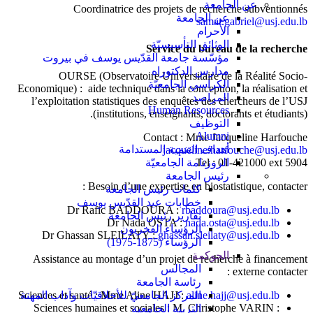
عن الجامعة
Coordinatrice des projets de recherche subventionnés
عن الجامعة
samar.gabriel@usj.edu.lb
الأحرام
الوثائق التأسيسيّة
Service du bureau de la recherche
مؤسّسة جامعة القدّيس يوسف في بيروت
مدارس الدكتوراه
OURSE (Observatoire Universitaire de la Réalité Socio-
الكراسي الجامعيّة
Economique) : aide technique dans la conception, la réalisation et
المراصد
l’exploitation statistiques des enquêtes des chercheurs de l’USJ
Human Resources
(institutions, enseignants, doctorants et étudiants).
التوظيف
Alumni
Contact : Mme Jacqueline Harfouche
أهداف التنمية المستدامة
jacqueline.harfouche@usj.edu.lb
الروزنامة الجامعيّة
Tel : 01-421000 ext 5904
رئيس الجامعة
Besoin d’une expertise en biostatistique, contacter :
كلمات رئيس الجامعة
خطابات عيد القدّيس يوسف
Dr Rafic BADDOURA :
rbaddoura@usj.edu.lb
تقارير رئيس الجامعة
Dr Nada OSTA :
nada.osta@usj.edu.lb
الرؤساء الفخريون
Dr Ghassan SLEILATY :
ghassan.sleilaty@usj.edu.lb
الرؤساء (1875-1975)
الحوكمة
Assistance au montage d’un projet de recherche à financement
المجالس
externe contacter :
رئاسة الجامعة
المركز الجامعيّ للأخلاقيّات وآداب المهنة
Sciences et santé : Mme Aline HAJJ :
aline.hajj@usj.edu.lb
Sciences humaines et sociales : M. Christophe VARIN :
التربية الجامعية