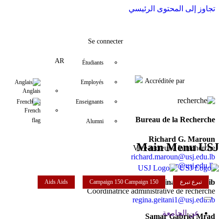
تجاوز إلى المحتوى الرئيسي
che@usj.edu.lb
YouTube
+961 (1) 421 157
LinkedIn
Instagram
Twitter
Facebook
Se connecter
AR
Étudiants
Accréditée par
Anglais
Employés
French
Enseignants
Bureau de la Recherche
Alumni
Richard G. Maroun
Main Menu USJ
Vice-recteur à la recherche
richard.maroun@usj.edu.lb
vrr@usj.edu.lb
Régina Geitani Dib
تبرع
تبرع
Campaign 150
Campaign 150
Aids
Aids
Coordinatrice administrative de recherche
regina.geitani1@usj.edu.lb
عن الجامعة
Samar Gabriel Mrad