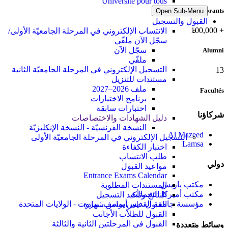
Université pour tous
Doctorants
Open Sub-Menu
القبول والتسجيل
100,000
+
الانتساب الإلكتروني في المرحلة الجامعيّة الأولى/
سجّل الآن ملفّي
سجّل الآن
Alumni
ملفّي
التسجيل الإلكتروني في المرحلة الجامعيّة الثانية
13
مستندات للتنزيل
ملف 2026–2027
Facultés
برنامج الاختبارات
اختبارات سابقة
شركاؤنا
دليل الشهادات والاختصاصات
النسخة الفرنسيّة - النسخة الإنكليزيّة
Al Mazeed
التسجيل الإلكتروني في المرحلة الجامعيّة الأولى
Lamsa
اختبار الكفاءة
طلب الانتساب
دولي
مواعيد القبول
Entrance Exams Calendar
مكتب باريس
المستندات المطلوبة
مكتب أميركا الشمالية
النتائج وتأكيد التسجيل
مؤسسة جامعة القديس يوسف، بيروت - الولايات المتحدة
القبول على أساس شهادة
القبول للطلاّب الأجانب
القبول في المرحلتين الثانية والثالثة
وسائط متعددة