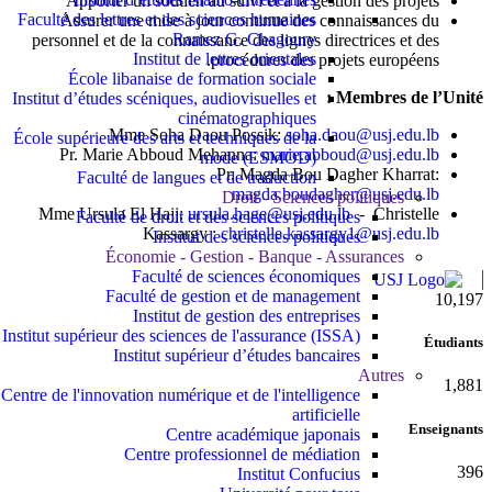
Apporter un soutien au suivi et à la gestion des projets
Faculté des lettres et des sciences humaines
Assurer une mise à jour continue des connaissances du
Ramez G. Chagoury
personnel et de la connaissance des lignes directrices et des
Institut de lettres orientales
procédures des projets européens.
École libanaise de formation sociale
Membres de l’Unité :
Institut d’études scéniques, audiovisuelles et
cinématographiques
Mme Soha Daou Possik:
soha.daou@usj.edu.lb
École supérieure des arts et techniques de la
Pr. Marie Abboud Mehanna:
marie.abboud@usj.edu.lb
mode (ESMOD)
Pr. Magda Bou Dagher Kharrat:
Faculté de langues et de traduction
magda.boudagher@usj.edu.lb
Droit - Sciences politiques
Mme Ursula El Hajj:
ursula.hage@usj.edu.lb
- Christelle
Faculté de droit et des sciences politiques
Kassargy :
christelle.kassargy1@usj.edu.lb
Institut des sciences politiques
Économie - Gestion - Banque - Assurances
Faculté de sciences économiques
Faculté de gestion et de management
11,124
Institut de gestion des entreprises
Institut supérieur des sciences de l'assurance (ISSA)
Étudiants
Institut supérieur d’études bancaires
Autres
2,052
Centre de l'innovation numérique et de l'intelligence
artificielle
Enseignants
Centre académique japonais
Centre professionnel de médiation
432
Institut Confucius