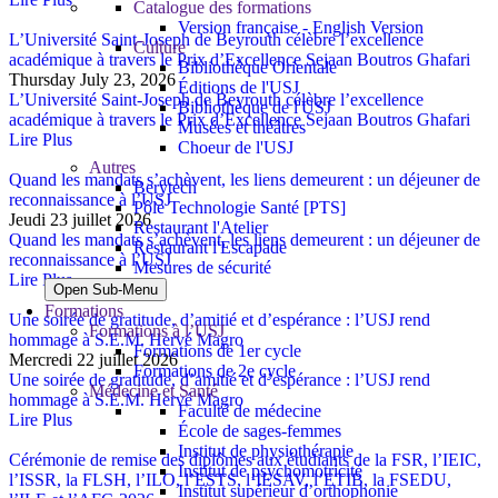
Catalogue des formations
Version française - English Version
L’Université Saint-Joseph de Beyrouth célèbre l’excellence
Culture
académique à travers le Prix d’Excellence Sejaan Boutros Ghafari
Bibliothèque Orientale
Thursday July 23, 2026
Éditions de l'USJ
L’Université Saint-Joseph de Beyrouth célèbre l’excellence
Bibliothèque de l'USJ
académique à travers le Prix d’Excellence Sejaan Boutros Ghafari
Musées et théâtres
Lire Plus
Choeur de l'USJ
Autres
Quand les mandats s’achèvent, les liens demeurent : un déjeuner de
Berytech
reconnaissance à l’USJ
Pôle Technologie Santé [PTS]
Jeudi 23 juillet 2026
Restaurant l'Atelier
Quand les mandats s’achèvent, les liens demeurent : un déjeuner de
Restaurant l'Escapade
reconnaissance à l’USJ
Mesures de sécurité
Lire Plus
Open Sub-Menu
Formations
Une soirée de gratitude, d’amitié et d’espérance : l’USJ rend
Formations à l’USJ
hommage à S.E.M. Hervé Magro
Formations de 1er cycle
Mercredi 22 juillet 2026
Formations de 2e cycle
Une soirée de gratitude, d’amitié et d’espérance : l’USJ rend
Médecine et Santé
hommage à S.E.M. Hervé Magro
Faculté de médecine
Lire Plus
École de sages-femmes
Institut de physiothérapie
Cérémonie de remise des diplômes aux étudiants de la FSR, l’IEIC,
Institut de psychomotricité
l’ISSR, la FLSH, l’ILO, l’ESTS, l’IESAV, l’ETIB, la FSEDU,
Institut supérieur d’orthophonie