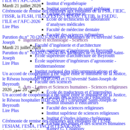
l’ILE et l’AFC-2026
Institut d’ergothérapie
Mardi 21 juillet 2026
Institut supérieur de santé publique
Cérémonie de remise des diplômes aux étudiants de la FSR, l’IEIC,
Faculté de pharmacie
l’ISSR, la FLSH, l’ILO, l’ESTS, l’IESAV, l’ETIB, la FSEDU,
École de techniciens de laboratoire
l’ILE et l’AFC-2026
d’analyses médicales
Lire Plus
Faculté de médecine dentaire
Faculté des sciences infirmières
Parution du n° 70 (2023-2024) des Mélanges de l'Université Saint-
Ingénierie et technologie - Sciences
Joseph
Faculté d’ingénierie et d'architecture
Mardi 21 juillet 2026
École supérieure d’ingénieurs de Beyrouth
Parution du n° 70 (2023-2024) des Mélanges de l'Université Saint-
École supérieure d'architecture de Beyrouth
Joseph
École supérieure d’ingénieurs d’agronomie -
Lire Plus
méditerranéenne
Institut national des télécommunications et de
Un accord de coopération a été signé entre le ministère de la Justice,
l'informatique
le Réseau hospitalier HDF-USJ et l’Université Saint-Joseph de
Faculté des sciences
Beyrouth
Arts - Lettres et Sciences humaines - Sciences religieuses
الإثنين 20 تموز 2026
École de traducteurs et d’interprètes
Un accord de coopération a été signé entre le ministère de la Justice,
Faculté des sciences de l’éducation
le Réseau hospitalier HDF-USJ et l’Université Saint-Joseph de
Institut libanais d’éducateurs
Beyrouth
Faculté des sciences religieuses
Lire Plus
Institut supérieur de sciences religieuses
Institut d’études islamo-chrétiennes
Cérémonie de remise des diplômes aux étudiants de l’ESIB,
Faculté des lettres et des sciences humaines
l’ESIAM, l’ESIA, l’INCI et l’ESAR-2026
Ramez G. Chagoury