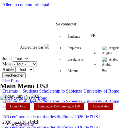
Aller au contenu principal
Facebook
Twitter
Instagram
LinkedIn
YouTube
+9611421000
info@usj.edu
Se connecter
FR
Étudiants
Accréditée par
Employés
Anglais
Jour
Enseignants
Arabic
Mois
Année
Alumni
Lire Plus
Main Menu USJ
Erasmus + Students Scholarship to Sapienza University of Rome
Friday, July 31, 2026
Erasmus + Students Scholarship to Sapienza University of Rome
Lire Plus
Dons
Dons
Campagne 150
Campagne 150
Aides
Aides
Les cérémonies de remise des diplômes 2026 de l'USJ
الثلاثاء 28 تموز 2026
L'Université
Les cérémonies de remise des diplômes 2026 de l'USJ