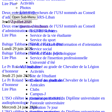
Activités
Lire Plus
Photos
Live map
Deux enseignants-chercheurs de l’USJ nommés au Conseil
d’administration du CNRS-Liban
Open Sub-Menu
Jeudi 2 juillet 2026
Vie étudiante
Deux enseignants-chercheurs de l’USJ nommés au Conseil
Services étudiants
d’administration du CNRS-Liban
Tous les Services
Lire Plus
Service de la vie étudiante
Service du sport
Bahige Tabbara (FDSP, 1951) : Adieu
Service étudiant d'information et d'orientation
Lundi 29 juin 2026
Service social
Bahige Tabbara (FDSP, 1951) : Adieu
Service d'aide psychologique
Lire Plus
Service de l'insertion professionnelle
Université d’été
Le Pr Roland Tomb élevé au grade de Chevalier de la Légion
Vie étudiante
d’honneur
Activités
Jeudi 25 juin 2026
Site de l'étudiant
Le Pr Roland Tomb élevé au grade de Chevalier de la Légion
Conseil des étudiants
d’honneur
Amicales
Lire Plus
Clubs
Campus-J
L’ISO célèbre la première promotion du Diplôme universitaire en
Generation H.O.P.E.
audiophonologie
Pastorale universitaire
Mercredi 24 juin 2026
Opération 7e jour
L’ISO célèbre la première promotion du Diplôme universitaire en
Services pratiques