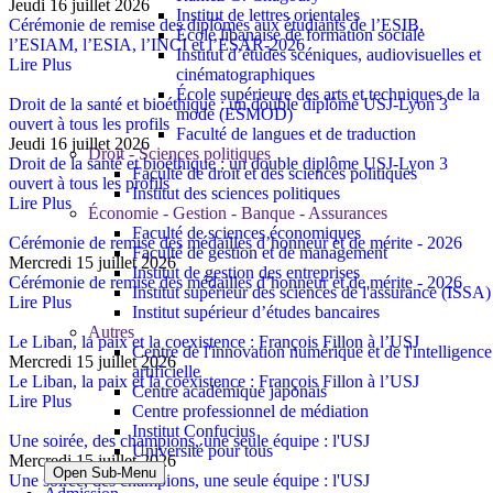
Jeudi 16 juillet 2026
Institut de lettres orientales
Cérémonie de remise des diplômes aux étudiants de l’ESIB,
École libanaise de formation sociale
l’ESIAM, l’ESIA, l’INCI et l’ESAR-2026
Institut d’études scéniques, audiovisuelles et
Lire Plus
cinématographiques
École supérieure des arts et techniques de la
Droit de la santé et bioéthique : un double diplôme USJ-Lyon 3
mode (ESMOD)
ouvert à tous les profils
Faculté de langues et de traduction
Jeudi 16 juillet 2026
Droit - Sciences politiques
Droit de la santé et bioéthique : un double diplôme USJ-Lyon 3
Faculté de droit et des sciences politiques
ouvert à tous les profils
Institut des sciences politiques
Lire Plus
Économie - Gestion - Banque - Assurances
Faculté de sciences économiques
Cérémonie de remise des médailles d’honneur et de mérite - 2026
Faculté de gestion et de management
Mercredi 15 juillet 2026
Institut de gestion des entreprises
Cérémonie de remise des médailles d’honneur et de mérite - 2026
Institut supérieur des sciences de l'assurance (ISSA)
Lire Plus
Institut supérieur d’études bancaires
Autres
Le Liban, la paix et la coexistence : François Fillon à l’USJ
Centre de l'innovation numérique et de l'intelligence
Mercredi 15 juillet 2026
artificielle
Le Liban, la paix et la coexistence : François Fillon à l’USJ
Centre académique japonais
Lire Plus
Centre professionnel de médiation
Institut Confucius
Une soirée, des champions, une seule équipe : l'USJ
Université pour tous
Mercredi 15 juillet 2026
Open Sub-Menu
Une soirée, des champions, une seule équipe : l'USJ