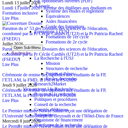
UE optionnelles ouvertes [PDF]
Lundi 13 juillet 2026
À savoir...
Lundi 13 juillet 2026 | Remise des diplômes aux étudiants en
Système des études et règlement
Formation inclusive
Équivalences
Lire Plus
Aides financières
Guide des formations
Parution du n° 53 des Dossiers des sciences de l'éducation,
Formations à l’USJ
coordonné par la Pr Cécile Cardiès (UT2J) et la Pr Patricia Rached
Formations de 1er cycle
(FSEDU)
Formations de 2e cycle
Juillet 2026
Open Sub-Menu
Parution du n° 53 des Dossiers des sciences de l'éducation,
Recherche
coordonné par la Pr Cécile Cardiès (UT2J) et la Pr Patricia Rached
La Recherche à l'USJ
(FSEDU)
Mission
Lire Plus
Structures de recherche
Projets et thèses
Cérémonie de remise des diplômes aux étudiants de la FP,
Écoles doctorales
l’ETLAM, la FMD, la FSI et la FS-2026
Research2Market
Jeudi 9 juillet 2026
Vice-rectorat à la Recherche
Cérémonie de remise des diplômes aux étudiants de la FP,
Bureau de la recherche
l’ETLAM, la FMD, la FSI et la FS-2026
Politiques et procédures
Lire Plus
Conseil de la recherche
Comités d'éthiques
Le Premier ministre Nawaf Salam reçoit une délégation de
Partenaires
l’Université Saint-Joseph de Beyrouth et de l’Hôtel-Dieu de France
Organisme de financement
Mercredi 8 juin 2026
Plateforme de la recherche
Le Premier ministre Nawaf Salam reçoit une délégation de