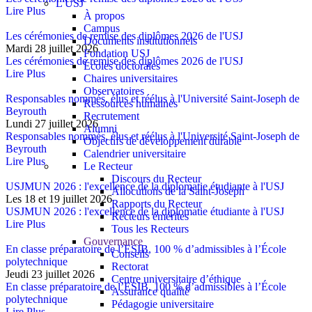
L'USJ
Lire Plus
À propos
Campus
Les cérémonies de remise des diplômes 2026 de l'USJ
Documents institutionnels
Mardi 28 juillet 2026
Fondation USJ
Les cérémonies de remise des diplômes 2026 de l'USJ
Écoles doctorales
Lire Plus
Chaires universitaires
Observatoires
Responsables nommés, élus et réélus à l'Université Saint-Joseph de
Ressources humaines
Beyrouth
Recrutement
Lundi 27 juillet 2026
Alumni
Responsables nommés, élus et réélus à l'Université Saint-Joseph de
Objectifs de développement durable
Beyrouth
Calendrier universitaire
Lire Plus
Le Recteur
Discours du Recteur
USJMUN 2026 : l'excellence de la diplomatie étudiante à l'USJ
Allocutions de la Saint-Joseph
Les 18 et 19 juillet 2026
Rapports du Recteur
USJMUN 2026 : l'excellence de la diplomatie étudiante à l'USJ
Recteurs émérites
Lire Plus
Tous les Recteurs
Gouvernance
En classe préparatoire de l’ESIB, 100 % d’admissibles à l’École
Conseils
polytechnique
Rectorat
Jeudi 23 juillet 2026
Centre universitaire d’éthique
En classe préparatoire de l’ESIB, 100 % d’admissibles à l’École
Assurance qualité
polytechnique
Pédagogie universitaire
Lire Plus