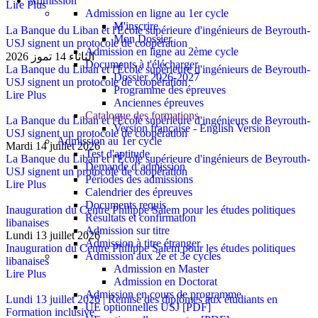
Admission
Lire Plus
Admission en ligne au 1er cycle
M'inscrire
La Banque du Liban et l'École supérieure d'ingénieurs de Beyrouth-
Mon Dossier
USJ signent un protocole de coopération
Admission en ligne au 2ème cycle
الثاثاء 14 تموز 2026
Documents à t'élécharger
La Banque du Liban et l'École supérieure d'ingénieurs de Beyrouth-
Dossier 2026-2027
USJ signent un protocole de coopération
Programme des épreuves
Lire Plus
Anciennes épreuves
Catalogue des formations
La Banque du Liban et l'École supérieure d'ingénieurs de Beyrouth-
Version française - English Version
USJ signent un protocole de coopération
Admission au 1er cycle
Mardi 14 juillet 2026
Test d'aptitude
La Banque du Liban et l'École supérieure d'ingénieurs de Beyrouth-
Demande d’admission
USJ signent un protocole de coopération
Périodes des admissions
Lire Plus
Calendrier des épreuves
Documents requis
Inauguration du Centre Philippe Salem pour les études politiques
Résultats et confirmation
libanaises
Admission sur titre
Lundi 13 juillet 2026
Admission à titre étranger
Inauguration du Centre Philippe Salem pour les études politiques
Admission aux 2e et 3e cycles
libanaises
Admission en Master
Lire Plus
Admission en Doctorat
Admission en cours de programme
Lundi 13 juillet 2026 | Remise des diplômes aux étudiants en
UE optionnelles USJ [PDF]
Formation inclusive