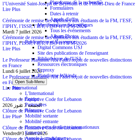
Plateforme de la recherche
l’Université Saint-Joseph de Beyrouth et de l’Hôtel-Dieu de France
Formulaires
Lire Plus
Dates à retenir
Appels d'offre
Cérémonie de remise des diplômes aux étudiants de la FM, l’ESF,
Manifestations Scientifiques
l’IPHY, l’ISSP, l’IET, l’ISO et l’IPM-2026
Tous les événements
Mardi 7 juillet 2026
Album Photos
Cérémonie de remise des diplômes aux étudiants de la FM, l’ESF,
Publications et Ressources
l’IPHY, l’ISSP, l’IET, l’ISO et l’IPM-2026
Digital Commons USJ
Lire Plus
Site des publications de l'enseignant
Bibliothèque de l'USJ
Le Professeur Marianne Abi Fadel reçoit de nouvelles distinctions
Ressources électroniques
en France
Ezproxy
Lundi 6 juillet 2026
Plateforme Wikindx
Le Professeur Marianne Abi Fadel reçoit de nouvelles distinctions
Open Sub-Menu
en France
International
Lire Plus
L'International
Équipe
Clôture de l’initiative Code for Lebanon
Partenaires
الجمعة 3 تموز 2026
Réseaux
Clôture de l’initiative Code for Lebanon
Mobilité sortante
Lire Plus
Mobilité entrante
Bourses pour étudiants internationaux
Clôture de l’initiative Code for Lebanon
Erasmus +
Vendredi 3 juillet 2026
Appels à candidatures
Clôture de l’initiative Code for Lebanon