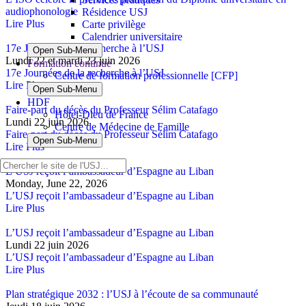
audiophonologie
Résidence USJ
Lire Plus
Carte privilège
Calendrier universitaire
17e Journées de la recherche à l’USJ
Open Sub-Menu
Lundi 22 et mardi 23 juin 2026
Formation continue
17e Journées de la recherche à l’USJ
Centre de formation professionnelle [CFP]
Lire Plus
Open Sub-Menu
HDF
Faire-part du décès du Professeur Sélim Catafago
Hôtel-Dieu de France
Lundi 22 juin 2026
Centre de Médecine de Famille
Faire-part du décès du Professeur Sélim Catafago
Open Sub-Menu
Lire Plus
L’USJ reçoit l’ambassadeur d’Espagne au Liban
Monday, June 22, 2026
L’USJ reçoit l’ambassadeur d’Espagne au Liban
Lire Plus
L’USJ reçoit l’ambassadeur d’Espagne au Liban
Lundi 22 juin 2026
L’USJ reçoit l’ambassadeur d’Espagne au Liban
Lire Plus
Plan stratégique 2032 : l’USJ à l’écoute de sa communauté