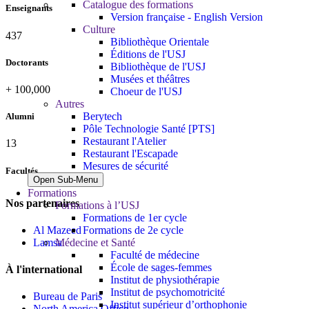
Catalogue des formations
Enseignants
Version française - English Version
Culture
437
Bibliothèque Orientale
Éditions de l'USJ
Doctorants
Bibliothèque de l'USJ
Musées et théâtres
+
100,000
Choeur de l'USJ
Autres
Berytech
Alumni
Pôle Technologie Santé [PTS]
Restaurant l'Atelier
13
Restaurant l'Escapade
Mesures de sécurité
Facultés
Open Sub-Menu
Formations
Nos partenaires
Formations à l’USJ
Formations de 1er cycle
Al Mazeed
Formations de 2e cycle
Lamsa
Médecine et Santé
Faculté de médecine
École de sages-femmes
À l'international
Institut de physiothérapie
Institut de psychomotricité
Bureau de Paris
Institut supérieur d’orthophonie
North America Office