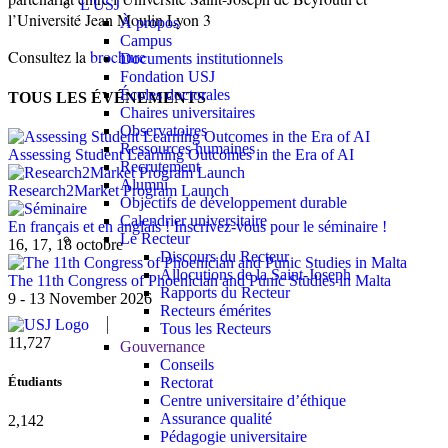
L'USJ
l’Université Jean Moulin Lyon 3
À propos
Campus
Consultez la
brochure
Documents institutionnels
Fondation USJ
Écoles doctorales
TOUS LES ÉVÉNEMENTS
Chaires universitaires
Observatoires
Ressources humaines
Assessing Student Learning Outcomes in the Era of AI
Recrutement
Alumni
Research2Market Program Launch
Objectifs de développement durable
Calendrier universitaire
En français et en anglais ! Inscrivez-vous pour le séminaire !
Le Recteur
16, 17, 18 octobre
Discours du Recteur
Allocutions de la Saint-Joseph
The 11th Congress of Phoenician and Punic Studies in Malta
Rapports du Recteur
9 - 13 November 2026
Recteurs émérites
Tous les Recteurs
11,727
Gouvernance
Conseils
Rectorat
Étudiants
Centre universitaire d’éthique
Assurance qualité
2,142
Pédagogie universitaire