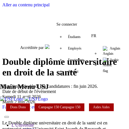
Aller au contenu principal
Facebook
Twitter
Instagram
LinkedIn
YouTube
+9611421000
info@usj.edu
Se connecter
FR
Étudiants
Accréditée par
Employés
Anglais
Double diplôme universitaire
Enseignants
Arabic
en droit de la santé
Alumni
Main Menu USJ
Date limite de dépôt des candidatures : fin juin 2026.
Date de début de l'évènement
Samedi 11 avril 2026
Mardi 2 juin 2026
Faculté de droit et des sciences politiques
Dons
Dons
Campagne 150
Campagne 150
Aides
Aides
Le Double diplôme universitaire en droit de la santé est en
L'Université
partenariat entre l’Université Saint-Joseph de Beyrouth et