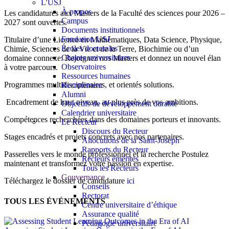
L'USJ
À propos
Les candidatures aux Masters de la Faculté des sciences pour 2026 –
Campus
2027 sont ouvertes.
Documents institutionnels
Fondation USJ
Titulaire d’une Licence en Mathématiques, Data Science, Physique,
Écoles doctorales
Chimie, Sciences de la Vie et de la Terre, Biochimie ou d’un
Chaires universitaires
domaine connexe: Rejoignez nos Masters et donnez un nouvel élan
Observatoires
à votre parcours.
Ressources humaines
Programmes multidisciplinaires, et orientés solutions.
Recrutement
Alumni
Encadrement de haut niveau, au plus près de vos ambitions.
Objectifs de développement durable
Calendrier universitaire
Compétences recherchées dans des domaines porteurs et innovants.
Le Recteur
Discours du Recteur
Stages encadrés et projets concrets avec nos partenaires.
Allocutions de la Saint-Joseph
Rapports du Recteur
Passerelles vers le monde professionnel et la recherche Postulez
Recteurs émérites
maintenant et transformez votre passion en expertise.
Tous les Recteurs
Gouvernance
Téléchargez le dossier de candidature
ici
Conseils
Rectorat
TOUS LES ÉVÉNEMENTS
Centre universitaire d’éthique
Assurance qualité
Pédagogie universitaire