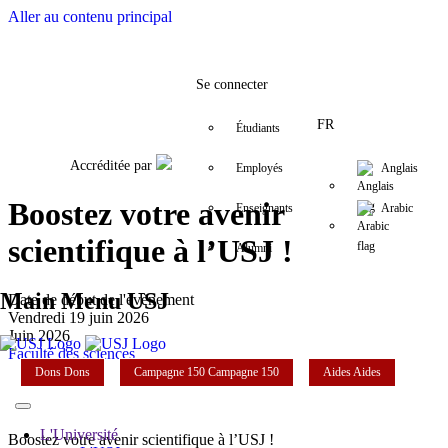
Aller au contenu principal
Facebook
Twitter
Instagram
LinkedIn
YouTube
+9611421000
info@usj.edu
Se connecter
FR
Étudiants
Accréditée par
Employés
Anglais
Boostez votre avenir
Enseignants
Arabic
scientifique à l’USJ !
Alumni
Main Menu USJ
Date de début de l'évènement
Vendredi 19 juin 2026
Juin 2026
Faculté des sciences
Dons
Dons
Campagne 150
Campagne 150
Aides
Aides
L'Université
Boostez votre avenir scientifique à l’USJ !