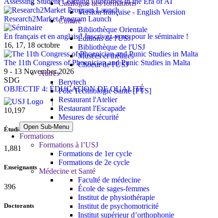
Assessing Student Learning Outcomes in the Era of AI
Catalogue des formations
Version française - English Version
Research2Market Program Launch
Culture
Bibliothèque Orientale
En français et en anglais ! Inscrivez-vous pour le séminaire !
Éditions de l'USJ
16, 17, 18 octobre
Bibliothèque de l'USJ
Musées et théâtres
The 11th Congress of Phoenician and Punic Studies in Malta
Choeur de l'USJ
9 - 13 November 2026
Autres
SDG
Berytech
OBJECTIF 4: ÉDUCATION DE QUALITÉ
Pôle Technologie Santé [PTS]
Restaurant l'Atelier
Restaurant l'Escapade
10,815
Mesures de sécurité
Open Sub-Menu
Étudiants
Formations
Formations à l’USJ
1,995
Formations de 1er cycle
Formations de 2e cycle
Enseignants
Médecine et Santé
Faculté de médecine
420
École de sages-femmes
Institut de physiothérapie
Institut de psychomotricité
Doctorants
Institut supérieur d’orthophonie