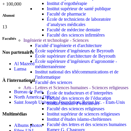
Institut d’ergothérapie
+
100,000
Institut supérieur de santé publique
Faculté de pharmacie
Alumni
École de techniciens de laboratoire
d’analyses médicales
13
Faculté de médecine dentaire
Faculté des sciences infirmières
Facultés
Ingénierie et technologie - Sciences
Faculté d’ingénierie et d'architecture
École supérieure d’ingénieurs de Beyrouth
Nos partenaires
École supérieure d'architecture de Beyrouth
École supérieure d’ingénieurs d’agronomie -
Al Mazeed
méditerranéenne
Lamsa
Institut national des télécommunications et de
l'informatique
À l'international
Faculté des sciences
Arts - Lettres et Sciences humaines - Sciences religieuses
Bureau de Paris
École de traducteurs et d’interprètes
North America Office
Faculté des sciences de l’éducation
Saint Joseph University Foundation, Beirut Inc. - États-Unis
Institut libanais d’éducateurs
Faculté des sciences religieuses
Multimédias
Institut supérieur de sciences religieuses
Institut d’études islamo-chrétiennes
Faculté des lettres et des sciences humaines
Albums photos
Ramez G. Chagoury
Films USJ