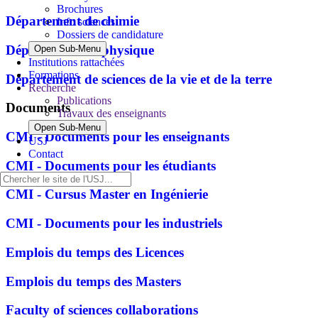
Brochures
Département de chimie
Info sciences
Dossiers de candidature
Département de physique
Open Sub-Menu
Institutions rattachées
Formations
Département de sciences de la vie et de la terre
Recherche
Publications
Documents
Travaux des enseignants
Open Sub-Menu
CMI - Documents pour les enseignants
USJ
Contact
CMI - Documents pour les étudiants
CMI - Cursus Master en Ingénierie
CMI - Documents pour les industriels
Emplois du temps des Licences
Emplois du temps des Masters
Faculty of sciences collaborations