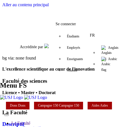
Aller au contenu principal
Facebook
Twitter
Instagram
LinkedIn
YouTube
+961 (1) 421 368
fs@usj.edu.lb
Se connecter
FR
Étudiants
Accréditée par
Employés
Anglais
bg via: none found
Enseignants
Arabic
L'excellence scientifique au cœur de l'innovation
Alumni
Faculté des sciences
Menu FS
Licence • Master • Doctorat
Dons
Dons
Campagne 150
Campagne 150
Aides
Aides
La Faculté
La Faculté
Descriptif