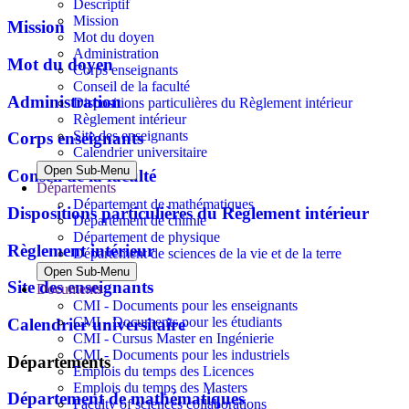
Descriptif
Mission
Mission
Mot du doyen
Administration
Mot du doyen
Corps enseignants
Conseil de la faculté
Administration
Dispositions particulières du Règlement intérieur
Règlement intérieur
Site des enseignants
Corps enseignants
Calendrier universitaire
Open Sub-Menu
Conseil de la faculté
Départements
Département de mathématiques
Dispositions particulières du Règlement intérieur
Département de chimie
Département de physique
Règlement intérieur
Département de sciences de la vie et de la terre
Open Sub-Menu
Site des enseignants
Documents
CMI - Documents pour les enseignants
CMI - Documents pour les étudiants
Calendrier universitaire
CMI - Cursus Master en Ingénierie
CMI - Documents pour les industriels
Départements
Emplois du temps des Licences
Emplois du temps des Masters
Département de mathématiques
Faculty of sciences collaborations