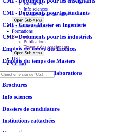
CMI - Documents pour les enseignants
Brochures
Info sciences
CMI - Documents pour les étudiants
Dossiers de candidature
Open Sub-Menu
CMI - Cursus Master en Ingénierie
Institutions rattachées
Formations
CMI - Documents pour les industriels
Recherche
Publications
Travaux des enseignants
Emplois du temps des Licences
Open Sub-Menu
USJ
Emplois du temps des Masters
Contact
Faculty of sciences collaborations
Brochures
Info sciences
Dossiers de candidature
Institutions rattachées