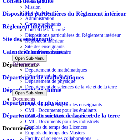
Conseil de la faculté
Descriptif
Mission
Mot du doyen
Dispositions particulières du Règlement intérieur
Administration
Corps enseignants
Règlement intérieur
Conseil de la faculté
Dispositions particulières du Règlement intérieur
Site des enseignants
Règlement intérieur
Site des enseignants
Calendrier universitaire
Calendrier universitaire
Open Sub-Menu
Départements
Départements
Département de mathématiques
Département de chimie
Département de mathématiques
Département de physique
Département de sciences de la vie et de la terre
Département de chimie
Open Sub-Menu
Documents
Département de physique
CMI - Documents pour les enseignants
CMI - Documents pour les étudiants
Département de sciences de la vie et de la terre
CMI - Cursus Master en Ingénierie
CMI - Documents pour les industriels
Emplois du temps des Licences
Documents
Emplois du temps des Masters
Faculty of sciences collaborations