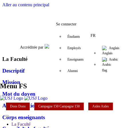
Aller au contenu principal
Facebook
Twitter
Instagram
LinkedIn
YouTube
+961 (1) 421 380
zeina.hobaik
Se connecter
FR
Étudiants
Accréditée par
Employés
Anglais
La Faculté
Enseignants
Arabic
Descriptif
Alumni
Mission
Menu FS
Mot du doyen
Administration
Dons
Dons
Campagne 150
Campagne 150
Aides
Aides
Corps enseignants
La Faculté