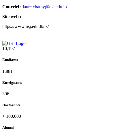
Courriel :
laure.chamy@usj.edu.lb
Site web :
https://www.usj.edu.lb/fs/
11,124
Étudiants
2,052
Enseignants
432
Doctorants
+
100,000
Alumni