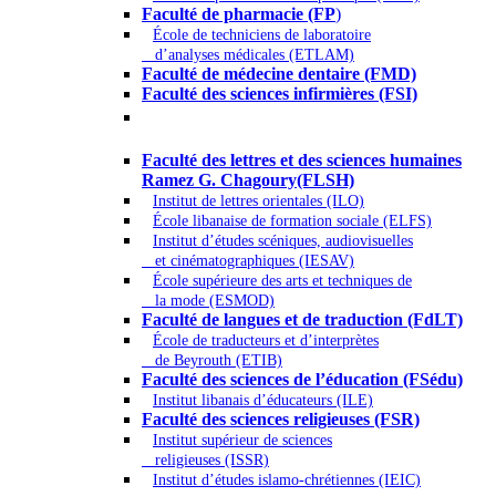
Faculté de pharmacie (FP
)
École de techniciens de laboratoire
d’analyses médicales (ETLAM)
Faculté de médecine dentaire (FMD)
Faculté des sciences infirmières (FSI)
Arts - Lettres et Sciences humaines -
Sciences religieuses
Faculté des lettres et des sciences humaines
Ramez G. Chagoury(FLSH)
Institut de lettres orientales (ILO)
École libanaise de formation sociale (ELFS)
Institut d’études scéniques, audiovisuelles
et cinématographiques (IESAV)
École supérieure des arts et techniques de
la mode (ESMOD)
Faculté de langues et de traduction (FdLT)
École de traducteurs et d’interprètes
de Beyrouth (ETIB)
Faculté des sciences de l’éducation (FSédu)
Institut libanais d’éducateurs (ILE)
Faculté des sciences religieuses (FSR)
Institut supérieur de sciences
religieuses (ISSR)
Institut d’études islamo-chrétiennes (IEIC)