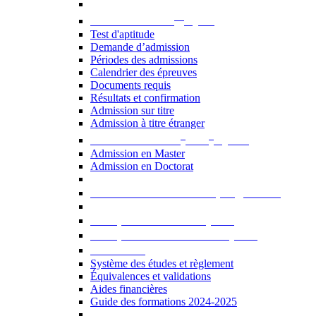
er
Admission au 1
cycle
Test d'aptitude
Demande d’admission
Périodes des admissions
Calendrier des épreuves
Documents requis
Résultats et confirmation
Admission sur titre
Admission à titre étranger
e
e
Admission aux 2
et 3
cycles
Admission en Master
Admission en Doctorat
Admission en cours de programme
UE optionnelles USJ [PDF]
UE optionnelles ouvertes [PDF]
À savoir...
Système des études et règlement
Équivalences et validations
Aides financières
Guide des formations 2024-2025