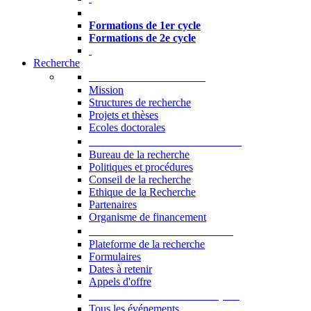
Formations à l’USJ
Formations de 1er cycle
Formations de 2e cycle
Recherche
La Recherche à l'USJ
Mission
Structures de recherche
Projets et thèses
Ecoles doctorales
Vice-rectorat à la Recherche
Bureau de la recherche
Politiques et procédures
Conseil de la recherche
Ethique de la Recherche
Partenaires
Organisme de financement
Plateforme de la recherche
Plateforme de la recherche
Formulaires
Dates à retenir
Appels d'offre
Manifestations Scientifiques
Tous les événements