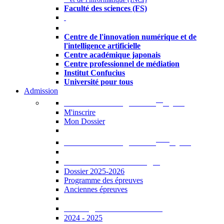
Faculté des sciences (FS)
Autres
Centre de l'innovation numérique et de
l'intelligence artificielle
Centre académique japonais
Centre professionnel de médiation
Institut Confucius
Université pour tous
Admission
er
Admission en ligne au 1
cycle
M'inscrire
Mon Dossier
ème
Admission en ligne au 2
cycle
Documents à télécharger
Dossier 2025-2026
Programme des épreuves
Anciennes épreuves
Catalogue des formations
2024 - 2025