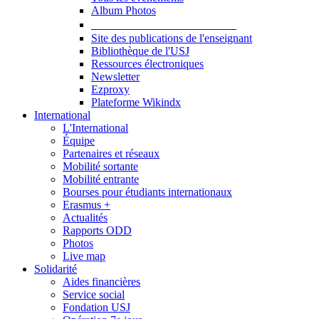
Album Photos
Publications et Ressources
Site des publications de l'enseignant
Bibliothèque de l'USJ
Ressources électroniques
Newsletter
Ezproxy
Plateforme Wikindx
International
L'International
Équipe
Partenaires et réseaux
Mobilité sortante
Mobilité entrante
Bourses pour étudiants internationaux
Erasmus +
Actualités
Rapports ODD
Photos
Live map
Solidarité
Aides financières
Service social
Fondation USJ