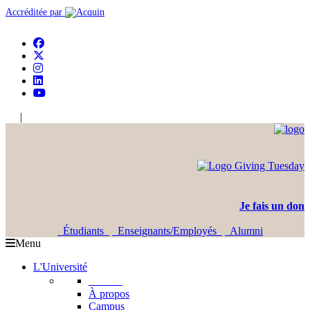
Accréditée par
|
En
Ar
Je fais un don
Étudiants
Enseignants/Employés
Alumni
Menu
L'Université
L'USJ
À propos
Campus