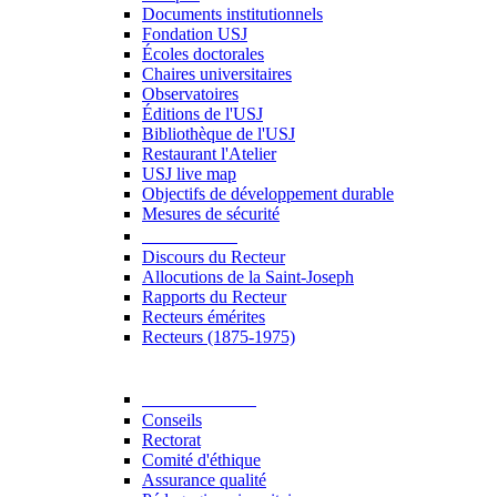
Documents institutionnels
Fondation USJ
Écoles doctorales
Chaires universitaires
Observatoires
Éditions de l'USJ
Bibliothèque de l'USJ
Restaurant l'Atelier
USJ live map
Objectifs de développement durable
Mesures de sécurité
Le Recteur
Discours du Recteur
Allocutions de la Saint-Joseph
Rapports du Recteur
Recteurs émérites
Recteurs (1875-1975)
Gouvernance
Conseils
Rectorat
Comité d'éthique
Assurance qualité