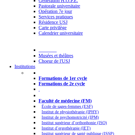
Generation H.O.P.E.
Pastorale universitaire
Opération 7e jour
Services pratiques
Résidence USJ
Carte privilège
Calendrier universitaire
Culture
Musées et théâtres
Choeur de l'USJ
Institutions
Formations à l’USJ
Formations de 1er cycle
Formations de 2e cycle
Médecine et Santé
Faculté de médecine (FM)
École de sages-femmes (ESF)
Institut de physiothérapie (IPHY)
Institut de psychomotricité (IPM)
Institut supérieur d’orthophonie (ISO)
Institut d’ergothérapie (IET)
Institut supérieur de santé publique (ISSP)