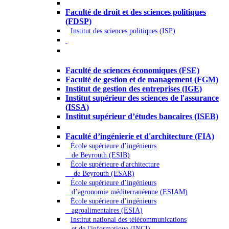
Droit - Sciences politiques
Faculté de droit et des sciences politiques
(FDSP)
Institut des sciences politiques (ISP)
Économie - Gestion - Banque -
Assurances
Faculté de sciences économiques (FSE)
Faculté de gestion et de management (FGM)
Institut de gestion des entreprises (IGE)
Institut supérieur des sciences de l'assurance
(ISSA)
Institut supérieur d’études bancaires (ISEB)
Ingénierie et technologie - Sciences
Faculté d’ingénierie et d'architecture (FIA)
École supérieure d’ingénieurs
de Beyrouth (ESIB)
École supérieure d'architecture
de Beyrouth (ESAR)
École supérieure d’ingénieurs
d’agronomie méditerranéenne (ESIAM)
École supérieure d’ingénieurs
agroalimentaires (ESIA)
Institut national des télécommunications
et de l'informatique (INCI)