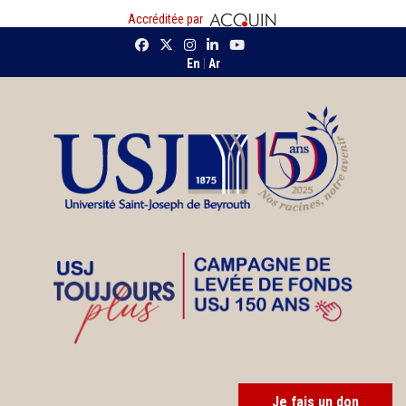
Accréditée par
En
|
Ar
Je fais un don