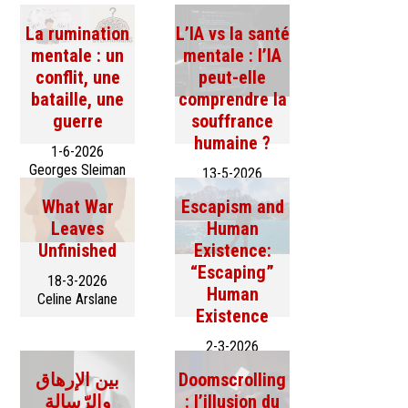
La rumination
L’IA vs la santé
mentale : un
mentale : l’IA
conflit, une
peut-elle
bataille, une
comprendre la
guerre
souffrance
humaine ?
1-6-2026
Georges Sleiman
13-5-2026
Maribelle Kfoury
What War
Escapism and
Leaves
Human
Unfinished
Existence:
“Escaping”
18-3-2026
Human
Celine Arslane
Existence
2-3-2026
Charbel Hachem
بين الإرهاق
Doomscrolling
والرّسالة
: l’illusion du