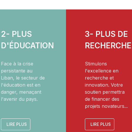
2- PLUS
3- PLUS DE
D'ÉDUCATION
RECHERCHE
Face à la crise
Stimulons
persistante au
l'excellence en
Liban, le secteur de
recherche et
l'éducation est en
innovation. Votre
danger, menaçant
soutien permettra
l'avenir du pays.
de financer des
projets novateurs...
LIRE PLUS
LIRE PLUS