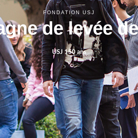
FONDATION USJ
gne de levée de
USJ 150 ans