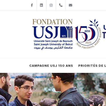
Facebook
LinkedIn
Instagram
+961-1-421198
fondationusj@usj
CAMPAGNE USJ 150 ANS
PRIORITÉS DE