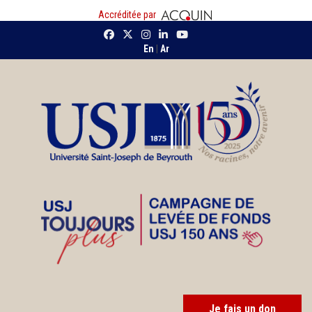
Accréditée par
En
|
Ar
Je fais un don