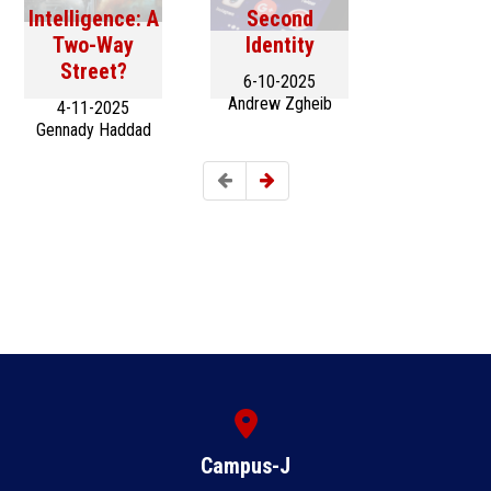
Thea Maria
Intelligence: A
Second
Yammine
Two-Way
Identity
Street?
6-10-2025
Andrew Zgheib
4-11-2025
Gennady Haddad
Campus-J