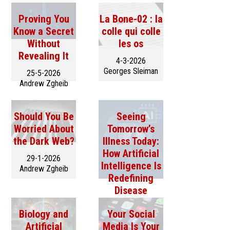
Proving You
La Bone-02 : la
Know a Secret
colle qui colle
Without
les os
Revealing It
4-3-2026
Georges Sleiman
25-5-2026
Andrew Zgheib
Should You Be
Seeing
Worried About
Tomorrow’s
the Dark Web?
Illness Today:
How Artificial
29-1-2026
Intelligence Is
Andrew Zgheib
Redefining
Disease
Prediction
Biology and
Your Social
24-12-2025
Artificial
Media Is Your