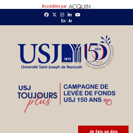
Accréditée par
En
|
Ar
Je fais un don