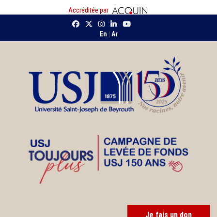
Accréditée par
En
|
Ar
Je fais un don