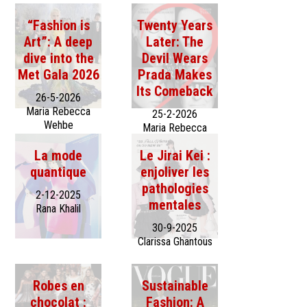
“Fashion is
Twenty Years
Art”: A deep
Later: The
dive into the
Devil Wears
Met Gala 2026
Prada Makes
Its Comeback
26-5-2026
Maria Rebecca
25-2-2026
Wehbe
Maria Rebecca
Wehbe
La mode
Le Jirai Kei :
quantique
enjoliver les
pathologies
2-12-2025
mentales
Rana Khalil
30-9-2025
Clarissa Ghantous
Robes en
Sustainable
chocolat :
Fashion: A