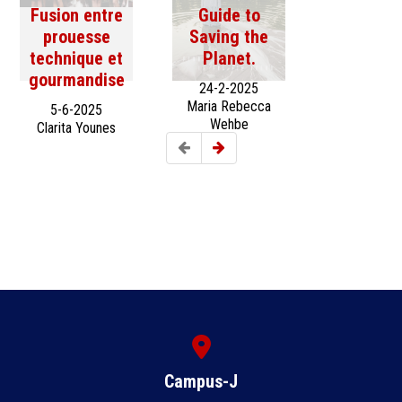
Fusion entre
Guide to
prouesse
Saving the
technique et
Planet.
gourmandise
24-2-2025
Maria Rebecca
5-6-2025
Wehbe
Clarita Younes
Campus-J