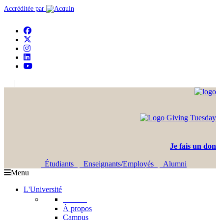
Accréditée par
|
En
Ar
Je fais un don
Étudiants
Enseignants/Employés
Alumni
Menu
L'Université
L'USJ
À propos
Campus