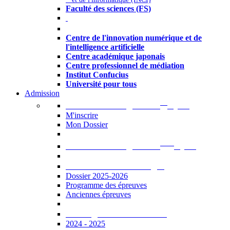
Faculté des sciences (FS)
Autres
Centre de l'innovation numérique et de
l'intelligence artificielle
Centre académique japonais
Centre professionnel de médiation
Institut Confucius
Université pour tous
Admission
er
Admission en ligne au 1
cycle
M'inscrire
Mon Dossier
ème
Admission en ligne au 2
cycle
Documents à télécharger
Dossier 2025-2026
Programme des épreuves
Anciennes épreuves
Catalogue des formations
2024 - 2025