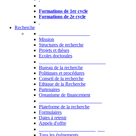
Formations à l’USJ
Formations de 1er cycle
Formations de 2e cycle
Recherche
La Recherche à l'USJ
Mission
Structures de recherche
Projets et thèses
Ecoles doctorales
Vice-rectorat à la Recherche
Bureau de la recherche
Politiques et procédures
Conseil de la recherche
Ethique de la Recherche
Partenaires
Organisme de financement
Plateforme de la recherche
Plateforme de la recherche
Formulaires
Dates à retenir
Appels d'offre
Manifestations Scientifiques
Tous les événements