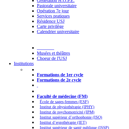
Generation H.O.P.E.
Pastorale universitaire
Opération 7e jour
Services pratiques
Résidence USJ
Carte privilège
Calendrier universitaire
Culture
Musées et théâtres
Choeur de l'USJ
Institutions
Formations à l’USJ
Formations de 1er cycle
Formations de 2e cycle
Médecine et Santé
Faculté de médecine (FM)
École de sages-femmes (ESF)
Institut de physiothérapie (IPHY)
Institut de psychomotricité (IPM)
Institut supérieur d’orthophonie (ISO)
Institut d’ergothérapie (IET)
Institut supérieur de santé publique (ISSP)