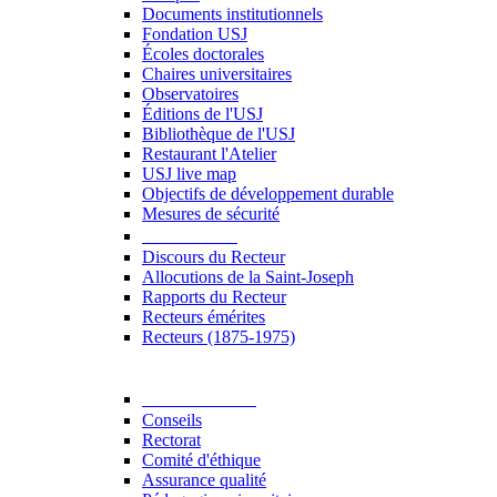
Documents institutionnels
Fondation USJ
Écoles doctorales
Chaires universitaires
Observatoires
Éditions de l'USJ
Bibliothèque de l'USJ
Restaurant l'Atelier
USJ live map
Objectifs de développement durable
Mesures de sécurité
Le Recteur
Discours du Recteur
Allocutions de la Saint-Joseph
Rapports du Recteur
Recteurs émérites
Recteurs (1875-1975)
Gouvernance
Conseils
Rectorat
Comité d'éthique
Assurance qualité