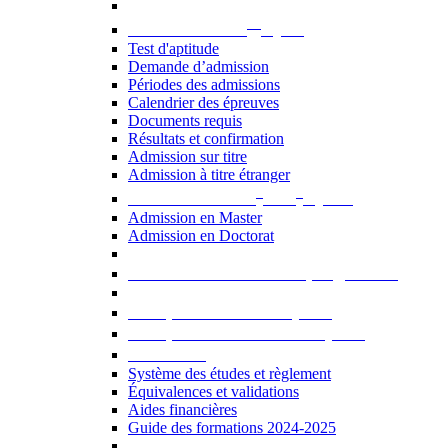
er
Admission au 1
cycle
Test d'aptitude
Demande d’admission
Périodes des admissions
Calendrier des épreuves
Documents requis
Résultats et confirmation
Admission sur titre
Admission à titre étranger
e
e
Admission aux 2
et 3
cycles
Admission en Master
Admission en Doctorat
Admission en cours de programme
UE optionnelles USJ [PDF]
UE optionnelles ouvertes [PDF]
À savoir...
Système des études et règlement
Équivalences et validations
Aides financières
Guide des formations 2024-2025