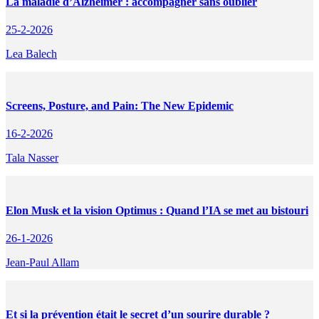
La maladie d’Alzheimer : accompagner sans oublier
25-2-2026
Lea Balech
Screens, Posture, and Pain: The New Epidemic
16-2-2026
Tala Nasser
Elon Musk et la vision Optimus : Quand l’IA se met au bistouri
26-1-2026
Jean-Paul Allam
Et si la prévention était le secret d’un sourire durable ?