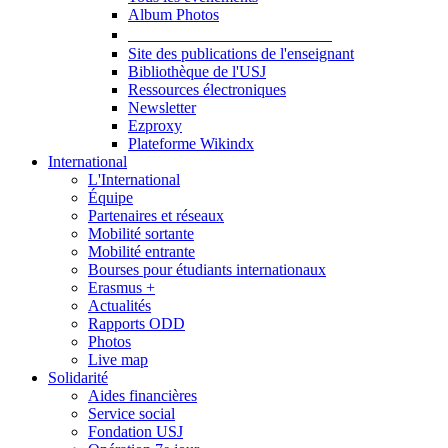
Album Photos
Publications et Ressources
Site des publications de l'enseignant
Bibliothèque de l'USJ
Ressources électroniques
Newsletter
Ezproxy
Plateforme Wikindx
International
L'International
Équipe
Partenaires et réseaux
Mobilité sortante
Mobilité entrante
Bourses pour étudiants internationaux
Erasmus +
Actualités
Rapports ODD
Photos
Live map
Solidarité
Aides financières
Service social
Fondation USJ