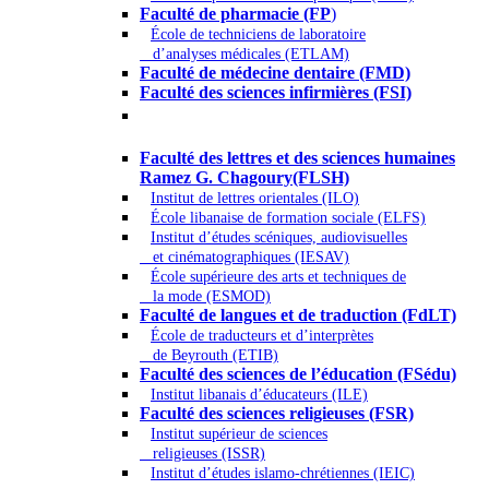
Faculté de pharmacie (FP
)
École de techniciens de laboratoire
d’analyses médicales (ETLAM)
Faculté de médecine dentaire (FMD)
Faculté des sciences infirmières (FSI)
Arts - Lettres et Sciences humaines -
Sciences religieuses
Faculté des lettres et des sciences humaines
Ramez G. Chagoury(FLSH)
Institut de lettres orientales (ILO)
École libanaise de formation sociale (ELFS)
Institut d’études scéniques, audiovisuelles
et cinématographiques (IESAV)
École supérieure des arts et techniques de
la mode (ESMOD)
Faculté de langues et de traduction (FdLT)
École de traducteurs et d’interprètes
de Beyrouth (ETIB)
Faculté des sciences de l’éducation (FSédu)
Institut libanais d’éducateurs (ILE)
Faculté des sciences religieuses (FSR)
Institut supérieur de sciences
religieuses (ISSR)
Institut d’études islamo-chrétiennes (IEIC)