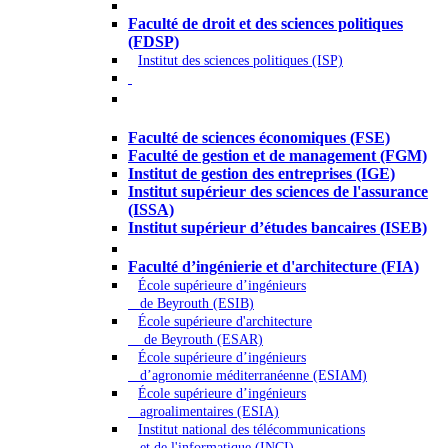
Droit - Sciences politiques
Faculté de droit et des sciences politiques
(FDSP)
Institut des sciences politiques (ISP)
Économie - Gestion - Banque -
Assurances
Faculté de sciences économiques (FSE)
Faculté de gestion et de management (FGM)
Institut de gestion des entreprises (IGE)
Institut supérieur des sciences de l'assurance
(ISSA)
Institut supérieur d’études bancaires (ISEB)
Ingénierie et technologie - Sciences
Faculté d’ingénierie et d'architecture (FIA)
École supérieure d’ingénieurs
de Beyrouth (ESIB)
École supérieure d'architecture
de Beyrouth (ESAR)
École supérieure d’ingénieurs
d’agronomie méditerranéenne (ESIAM)
École supérieure d’ingénieurs
agroalimentaires (ESIA)
Institut national des télécommunications
et de l'informatique (INCI)