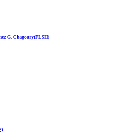
nces religieuses
 Ramez G. Chagoury(FLSH)
P)