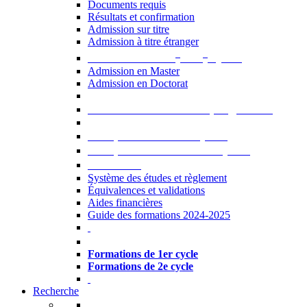
Documents requis
Résultats et confirmation
Admission sur titre
Admission à titre étranger
e
e
Admission aux 2
et 3
cycles
Admission en Master
Admission en Doctorat
Admission en cours de programme
UE optionnelles USJ [PDF]
UE optionnelles ouvertes [PDF]
À savoir...
Système des études et règlement
Équivalences et validations
Aides financières
Guide des formations 2024-2025
Formations à l’USJ
Formations de 1er cycle
Formations de 2e cycle
Recherche
La Recherche à l'USJ