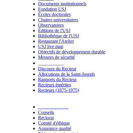
Documents institutionnels
Fondation USJ
Écoles doctorales
Chaires universitaires
Observatoires
Éditions de l'USJ
Bibliothèque de l'USJ
Restaurant l'Atelier
USJ live map
Objectifs de développement durable
Mesures de sécurité
Le Recteur
Discours du Recteur
Allocutions de la Saint-Joseph
Rapports du Recteur
Recteurs émérites
Recteurs (1875-1975)
Gouvernance
Conseils
Rectorat
Comité d'éthique
Assurance qualité