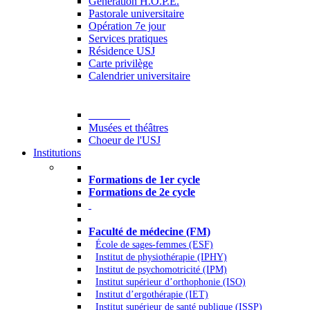
Generation H.O.P.E.
Pastorale universitaire
Opération 7e jour
Services pratiques
Résidence USJ
Carte privilège
Calendrier universitaire
Culture
Musées et théâtres
Choeur de l'USJ
Institutions
Formations à l’USJ
Formations de 1er cycle
Formations de 2e cycle
Médecine et Santé
Faculté de médecine (FM)
École de sages-femmes (ESF)
Institut de physiothérapie (IPHY)
Institut de psychomotricité (IPM)
Institut supérieur d’orthophonie (ISO)
Institut d’ergothérapie (IET)
Institut supérieur de santé publique (ISSP)