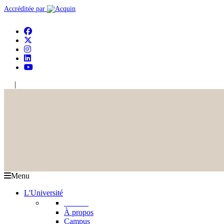
Accréditée par
|
En
Ar
Menu
L'Université
L'USJ
À propos
Campus