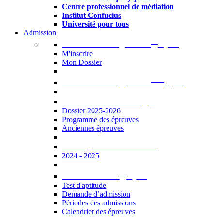
Centre professionnel de médiation
Institut Confucius
Université pour tous
Admission
er
Admission en ligne au 1
cycle
M'inscrire
Mon Dossier
ème
Admission en ligne au 2
cycle
Documents à télécharger
Dossier 2025-2026
Programme des épreuves
Anciennes épreuves
Catalogue des formations
2024 - 2025
er
Admission au 1
cycle
Test d'aptitude
Demande d’admission
Périodes des admissions
Calendrier des épreuves