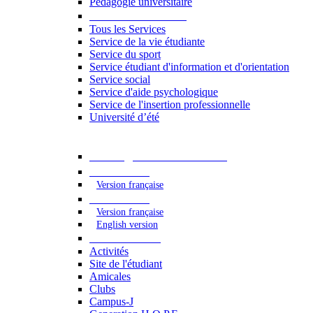
Pédagogie universitaire
Services étudiants
Tous les Services
Service de la vie étudiante
Service du sport
Service étudiant d'information et d'orientation
Service social
Service d'aide psychologique
Service de l'insertion professionnelle
Université d’été
Catalogue des formations
2023 - 2024
Version française
2024 - 2025
Version française
English version
Vie étudiante
Activités
Site de l'étudiant
Amicales
Clubs
Campus-J