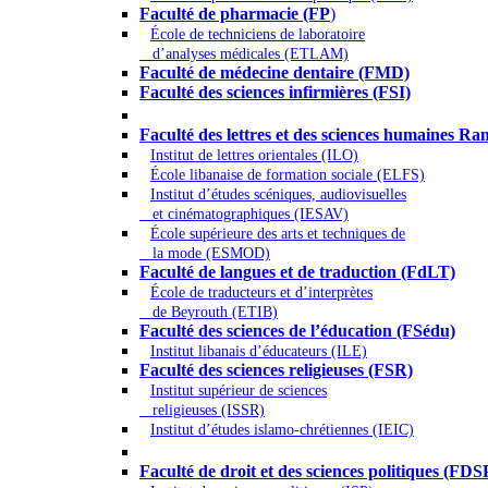
Faculté de pharmacie (FP
)
École de techniciens de laboratoire
d’analyses médicales (ETLAM)
Faculté de médecine dentaire (FMD)
Faculté des sciences infirmières (FSI)
Arts - Lettres et Sciences humaines - Scie
Faculté des lettres et des sciences humaines
Institut de lettres orientales (ILO)
École libanaise de formation sociale (ELFS)
Institut d’études scéniques, audiovisuelles
et cinématographiques (IESAV)
École supérieure des arts et techniques de
la mode (ESMOD)
Faculté de langues et de traduction (FdLT)
École de traducteurs et d’interprètes
de Beyrouth (ETIB)
Faculté des sciences de l’éducation (FSédu)
Institut libanais d’éducateurs (ILE)
Faculté des sciences religieuses (FSR)
Institut supérieur de sciences
religieuses (ISSR)
Institut d’études islamo-chrétiennes (IEIC)
Droit - Sciences politiques
Faculté de droit et des sciences politiques (FDS