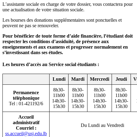
L’assistante sociale en charge de votre dossier, vous contactera pour
une actualisation de votre situation sociale.
Les bourses des donations supplémentaires sont ponctuelles et
peuvent ne pas se renouveler.
Pour bénéficier de toute forme d’aide financière, l’étudiant doit
respecter les conditions d’assiduité, de présence aux
enseignements et aux examens et progresser normalement en
s’investissant dans ses études.
Les heures d’accès au Service social étudiants :
Lundi
Mardi
Mercredi
Jeudi
V
8h30-
8h30-
8h30-
8h30-
Permanence
11h00
11h00
11h00
11h00
téléphonique
14h30-
14h30-
14h30-
14h30-
Tel : 01-421192/6
15h30
15h30
15h30
15h30
Accueil
administratif
Du Lundi au Vendredi
Courriel :
ss.accueil@usj.edu.lb