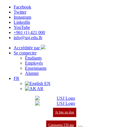
Facebook
Twitter
Instagram
LinkedIn
YouTube
+961 (1) 421 000
info@usj.edu.lb
Accréditée par
Se connecter
Étudiants
Employés
Enseignants
Alumni
FR
EN
AR
Je fais un don
Campagne 150 ans