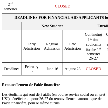
nd
2
CLOSED
semester
DEADLINES FOR FINANCIAL AID APPLICANTS for 
New Student
Enroll
Continuing
C
st
1
time
Early
Regular
Late
applicants
Admission
Admission
Admission
st
for the 1
f
semester
26-27
February
Deadlines
June 16
August 28
CLOSED
6
Renouvellement de l’aide financière
Les étudiants qui sont déjà aidés (en bourse service social ou en prêt
USJ) bénéficieront pour 26-27 du renouvellement automatique de
l’aide financière, pour le même cursus.