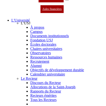
Aides financières
L'Université
L'USJ
À propos
Campus
Documents institutionnels
Fondation USJ
Écoles doctorales
Chaires universitaires
Observatoires
Ressources humaines
Recrutement
Alumni
Objectifs de développement durable
Calendrier universitaire
Le Recteur
Discours du Recteur
Allocutions de la Saint-Joseph
Rapports du Recteur
Recteurs émérites
Tous les Recteurs