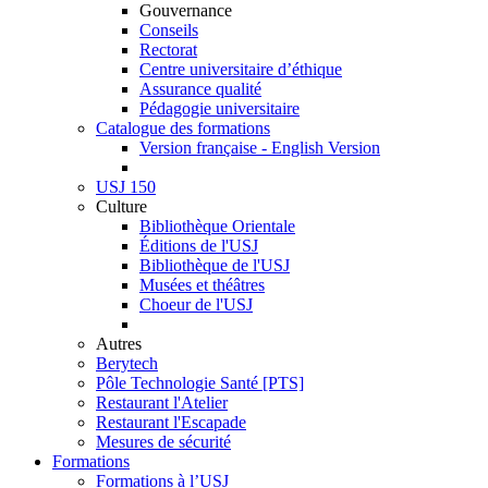
Gouvernance
Conseils
Rectorat
Centre universitaire d’éthique
Assurance qualité
Pédagogie universitaire
Catalogue des formations
Version française - English Version
USJ 150
Culture
Bibliothèque Orientale
Éditions de l'USJ
Bibliothèque de l'USJ
Musées et théâtres
Choeur de l'USJ
Autres
Berytech
Pôle Technologie Santé [PTS]
Restaurant l'Atelier
Restaurant l'Escapade
Mesures de sécurité
Formations
Formations à l’USJ