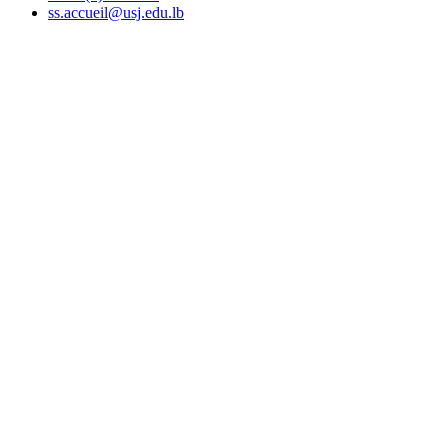
ss.accueil@usj.edu.lb