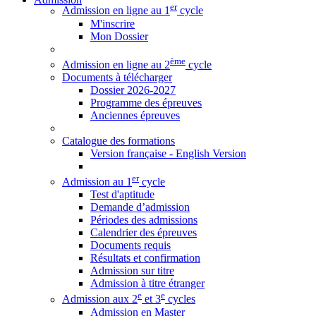
er
Admission en ligne au 1
cycle
M'inscrire
Mon Dossier
ème
Admission en ligne au 2
cycle
Documents à télécharger
Dossier 2026-2027
Programme des épreuves
Anciennes épreuves
Catalogue des formations
Version française - English Version
er
Admission au 1
cycle
Test d'aptitude
Demande d’admission
Périodes des admissions
Calendrier des épreuves
Documents requis
Résultats et confirmation
Admission sur titre
Admission à titre étranger
e
e
Admission aux 2
et 3
cycles
Admission en Master