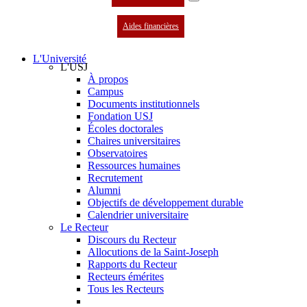
Aides financières
L'Université
L'USJ
À propos
Campus
Documents institutionnels
Fondation USJ
Écoles doctorales
Chaires universitaires
Observatoires
Ressources humaines
Recrutement
Alumni
Objectifs de développement durable
Calendrier universitaire
Le Recteur
Discours du Recteur
Allocutions de la Saint-Joseph
Rapports du Recteur
Recteurs émérites
Tous les Recteurs