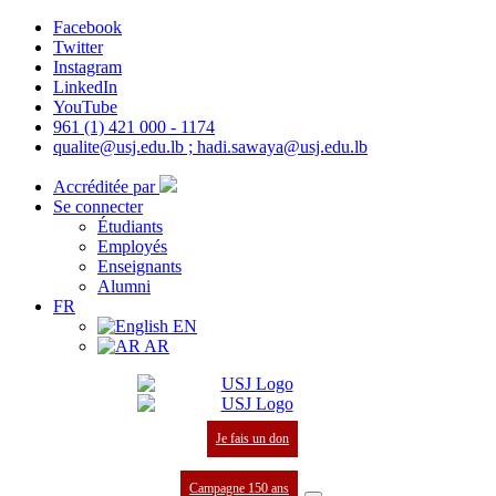
Facebook
Twitter
Instagram
LinkedIn
YouTube
961 (1) 421 000 - 1174
qualite@usj.edu.lb ; hadi.sawaya@usj.edu.lb
Accréditée par
Se connecter
Étudiants
Employés
Enseignants
Alumni
FR
EN
AR
Je fais un don
Campagne 150 ans