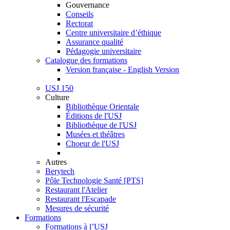
Gouvernance
Conseils
Rectorat
Centre universitaire d’éthique
Assurance qualité
Pédagogie universitaire
Catalogue des formations
Version française - English Version
USJ 150
Culture
Bibliothèque Orientale
Éditions de l'USJ
Bibliothèque de l'USJ
Musées et théâtres
Choeur de l'USJ
Autres
Berytech
Pôle Technologie Santé [PTS]
Restaurant l'Atelier
Restaurant l'Escapade
Mesures de sécurité
Formations
Formations à l’USJ