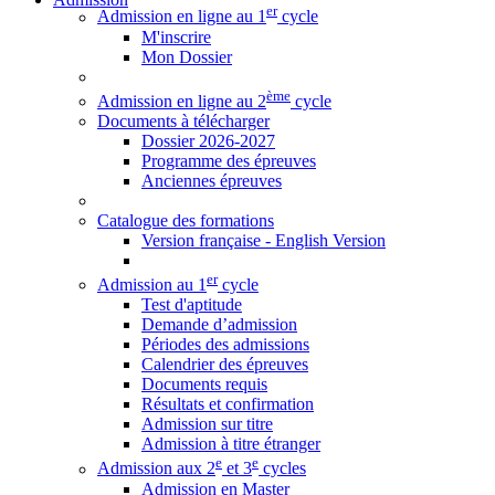
er
Admission en ligne au 1
cycle
M'inscrire
Mon Dossier
ème
Admission en ligne au 2
cycle
Documents à télécharger
Dossier 2026-2027
Programme des épreuves
Anciennes épreuves
Catalogue des formations
Version française - English Version
er
Admission au 1
cycle
Test d'aptitude
Demande d’admission
Périodes des admissions
Calendrier des épreuves
Documents requis
Résultats et confirmation
Admission sur titre
Admission à titre étranger
e
e
Admission aux 2
et 3
cycles
Admission en Master