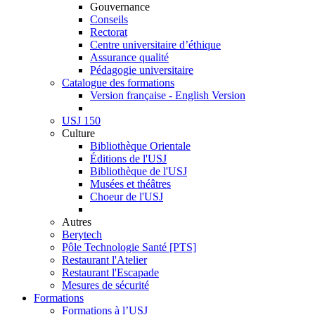
Gouvernance
Conseils
Rectorat
Centre universitaire d’éthique
Assurance qualité
Pédagogie universitaire
Catalogue des formations
Version française - English Version
USJ 150
Culture
Bibliothèque Orientale
Éditions de l'USJ
Bibliothèque de l'USJ
Musées et théâtres
Choeur de l'USJ
Autres
Berytech
Pôle Technologie Santé [PTS]
Restaurant l'Atelier
Restaurant l'Escapade
Mesures de sécurité
Formations
Formations à l’USJ