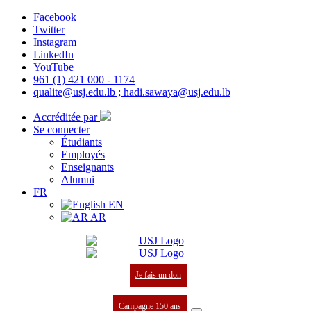
Facebook
Twitter
Instagram
LinkedIn
YouTube
961 (1) 421 000 - 1174
qualite@usj.edu.lb ; hadi.sawaya@usj.edu.lb
Accréditée par
Se connecter
Étudiants
Employés
Enseignants
Alumni
FR
EN
AR
Je fais un don
Campagne 150 ans