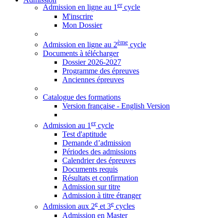
er
Admission en ligne au 1
cycle
M'inscrire
Mon Dossier
ème
Admission en ligne au 2
cycle
Documents à télécharger
Dossier 2026-2027
Programme des épreuves
Anciennes épreuves
Catalogue des formations
Version française - English Version
er
Admission au 1
cycle
Test d'aptitude
Demande d’admission
Périodes des admissions
Calendrier des épreuves
Documents requis
Résultats et confirmation
Admission sur titre
Admission à titre étranger
e
e
Admission aux 2
et 3
cycles
Admission en Master