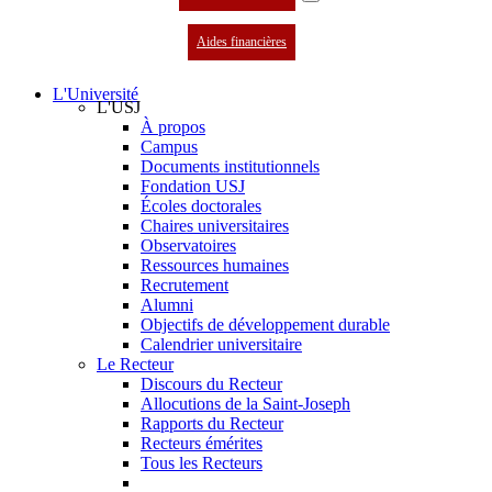
Aides financières
L'Université
L'USJ
À propos
Campus
Documents institutionnels
Fondation USJ
Écoles doctorales
Chaires universitaires
Observatoires
Ressources humaines
Recrutement
Alumni
Objectifs de développement durable
Calendrier universitaire
Le Recteur
Discours du Recteur
Allocutions de la Saint-Joseph
Rapports du Recteur
Recteurs émérites
Tous les Recteurs