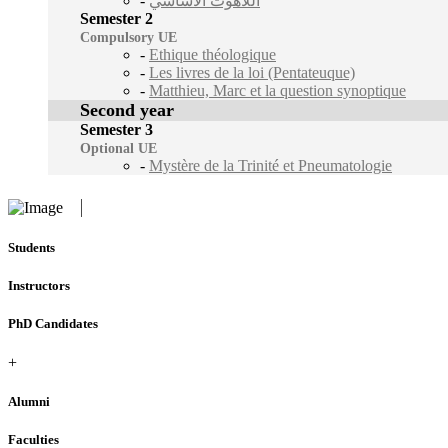
-
اللاهوت الأساسي
Semester 2
Compulsory UE
-
Ethique théologique
-
Les livres de la loi (Pentateuque)
-
Matthieu, Marc et la question synoptique
Second year
Semester 3
Optional UE
-
Mystère de la Trinité et Pneumatologie
Students
Instructors
PhD Candidates
+
Alumni
Faculties