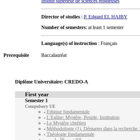
Institut supérieur de sciences religieuses
Director of studies
:
P. Edgard EL HAIBY
Number of semesters
: at least 1 semester
Language(s) of instruction
: Français
Prerequisite
Baccalauréat
Diplôme Universitaire: CREDO-A
First year
Semester 1
Compulsory UE
-
Ethique fondamentale
-
L'Eglise: Mystère, Peuple, Institution
-
Le Mystère chrétien
-
Méthodologie (1). Démarrer dans la recherche 1 
-
Théologie fondamentale