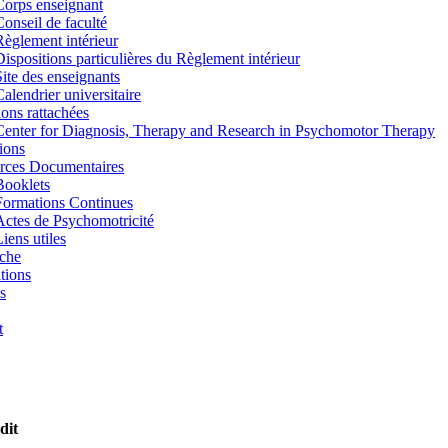
Corps enseignant
Conseil de faculté
Règlement intérieur
Dispositions particulières du Règlement intérieur
Site des enseignants
Calendrier universitaire
tions rattachées
Center for Diagnosis, Therapy and Research in Psychomotor Therapy
ions
rces Documentaires
Booklets
Formations Continues
Actes de Psychomotricité
iens utiles
che
tions
s
t
dit