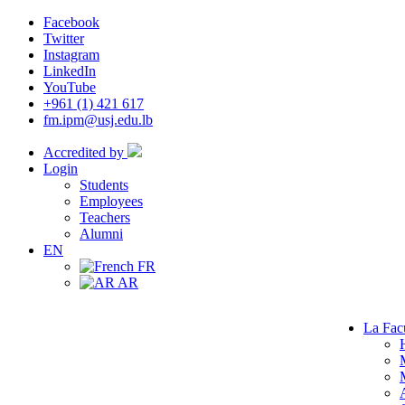
Facebook
Twitter
Instagram
LinkedIn
YouTube
+961 (1) 421 617
fm.ipm@usj.edu.lb
Accredited by
Login
Students
Employees
Teachers
Alumni
EN
FR
AR
La Fac