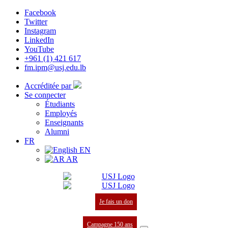
Facebook
Twitter
Instagram
LinkedIn
YouTube
+961 (1) 421 617
fm.ipm@usj.edu.lb
Accréditée par
Se connecter
Étudiants
Employés
Enseignants
Alumni
FR
EN
AR
Je fais un don
Campagne 150 ans