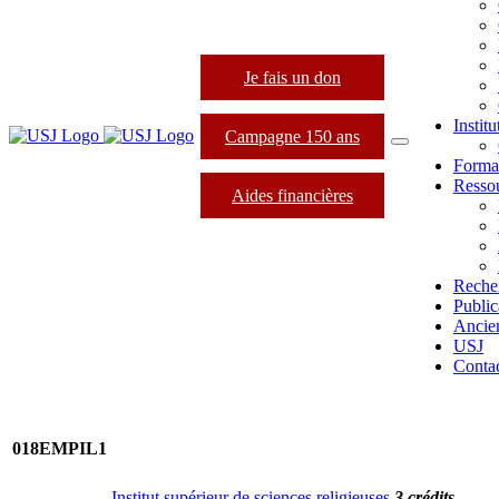
Je fais un don
Instit
Campagne 150 ans
Forma
Resso
Aides financières
Reche
Public
Ancie
USJ
Conta
018EMPIL1
Institut supérieur de sciences religieuses
3 crédits