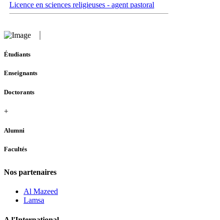
Licence en sciences religieuses - agent pastoral
Étudiants
Enseignants
Doctorants
+
Alumni
Facultés
Nos partenaires
Al Mazeed
Lamsa
A l'International