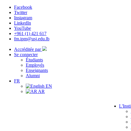
Facebook
Twitter
Instagram
LinkedIn
YouTube
+961 (1) 421 617
fm.ipm@usj.edu.lb
Accréditée par
Se connecter
Étudiants
Employés
Enseignants
Alumni
FR
EN
AR
L'Insti