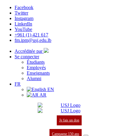
Facebook
Twitter
Instagram
LinkedIn
YouTube
+961 (1) 421 617
fm.ipm@usj.edu.lb
Accréditée par
Se connecter
Étudiants
Employés
Enseignants
Alumni
FR
EN
AR
Je fais un don
Campagne 150 ans