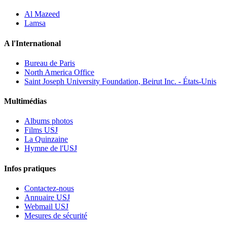
Al Mazeed
Lamsa
A l'International
Bureau de Paris
North America Office
Saint Joseph University Foundation, Beirut Inc. - États-Unis
Multimédias
Albums photos
Films USJ
La Quinzaine
Hymne de l'USJ
Infos pratiques
Contactez-nous
Annuaire USJ
Webmail USJ
Mesures de sécurité