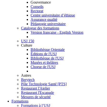
Gouvernance
Conseils
Rectorat
Centre universitaire d’éthique
Assurance qualité
Pédagogie universitaire
Catalogue des formations
Version française - English Version
USJ 150
Culture
Bibliothèque Orientale
Éditions de l'USJ
Bibliothèque de l'USJ
Musées et théâtres
Choeur de l'USJ
Autres
Berytech
Pôle Technologie Santé [PTS]
Restaurant l'Atelier
Restaurant l'Escapade
Mesures de sécurité
Formations
Formations à l’USJ