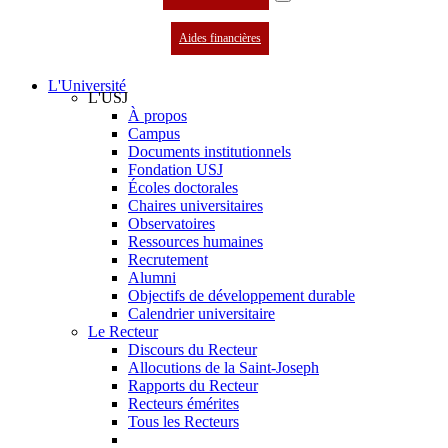
Aides financières
L'Université
L'USJ
À propos
Campus
Documents institutionnels
Fondation USJ
Écoles doctorales
Chaires universitaires
Observatoires
Ressources humaines
Recrutement
Alumni
Objectifs de développement durable
Calendrier universitaire
Le Recteur
Discours du Recteur
Allocutions de la Saint-Joseph
Rapports du Recteur
Recteurs émérites
Tous les Recteurs