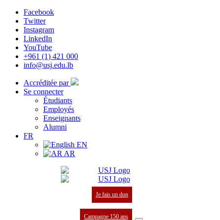
Facebook
Twitter
Instagram
LinkedIn
YouTube
+961 (1) 421 000
info@usj.edu.lb
Accréditée par
Se connecter
Étudiants
Employés
Enseignants
Alumni
FR
EN
AR
Je fais un don
Campagne 150 ans