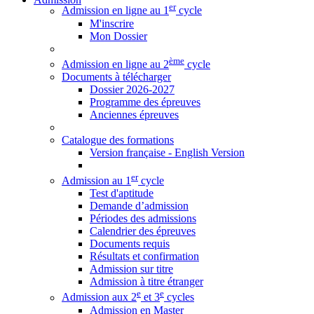
er
Admission en ligne au 1
cycle
M'inscrire
Mon Dossier
ème
Admission en ligne au 2
cycle
Documents à télécharger
Dossier 2026-2027
Programme des épreuves
Anciennes épreuves
Catalogue des formations
Version française - English Version
er
Admission au 1
cycle
Test d'aptitude
Demande d’admission
Périodes des admissions
Calendrier des épreuves
Documents requis
Résultats et confirmation
Admission sur titre
Admission à titre étranger
e
e
Admission aux 2
et 3
cycles
Admission en Master