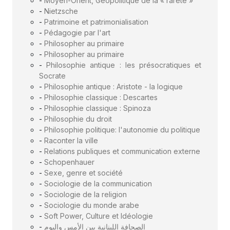
-
Moyen-Orient, Géopolitique de la « rareté »
-
Nietzsche
-
Patrimoine et patrimonialisation
-
Pédagogie par l'art
-
Philosopher au primaire
-
Philosopher au primaire
-
Philosophie antique : les présocratiques et
Socrate
-
Philosophie antique : Aristote - la logique
-
Philosophie classique : Descartes
-
Philosophie classique : Spinoza
-
Philosophie du droit
-
Philosophie politique: l'autonomie du politique
-
Raconter la ville
-
Relations publiques et communication externe
-
Schopenhauer
-
Sexe, genre et société
-
Sociologie de la communication
-
Sociologie de la religion
-
Sociologie du monde arabe
-
Soft Power, Culture et Idéologie
-
الصحافة اللبنانية بين الأمس واليوم