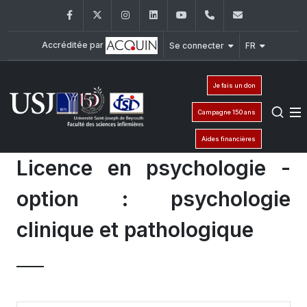
Facebook
Twitter
Instagram
LinkedIn
YouTube
+961 (1) 421 240
fsi@usj.ed
Accréditée par
Se connecter
FR
Je fais un don
Campagne 150 ans
Aides financières
Licence en psychologie -
option : psychologie
clinique et pathologique