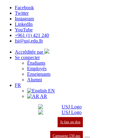
Facebook
Twitter
Instagram
LinkedIn
YouTube
+961 (1) 421 240
fsi@usj.edu.lb
Accréditée par
Se connecter
Étudiants
Employés
Enseignants
Alumni
FR
EN
AR
Je fais un don
Campagne 150 ans