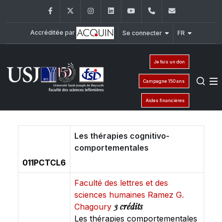
Facebook
Twitter
Instagram
LinkedIn
YouTube
+961 (1) 421 240
fsi@usj.ed
Accréditée par
Se connecter
FR
Je fais un don
Campagne 150 ans
Aides financières
Les thérapies cognitivo-
comportementales
011PCTCL6
Faculté des lettres et des
sciences humaines Ramez G.
3 crédits
Chagoury
Les thérapies comportementales