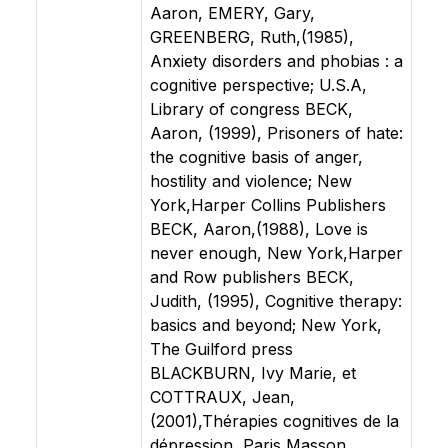
Aaron, EMERY, Gary,
GREENBERG, Ruth,(1985),
Anxiety disorders and phobias : a
cognitive perspective; U.S.A,
Library of congress BECK,
Aaron, (1999), Prisoners of hate:
the cognitive basis of anger,
hostility and violence; New
York,Harper Collins Publishers
BECK, Aaron,(1988), Love is
never enough, New York,Harper
and Row publishers BECK,
Judith, (1995), Cognitive therapy:
basics and beyond; New York,
The Guilford press
BLACKBURN, Ivy Marie, et
COTTRAUX, Jean,
(2001),Thérapies cognitives de la
dépression, Paris,Masson