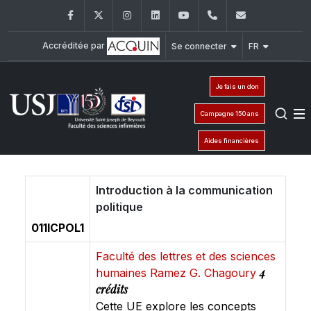
Facebook
Twitter
Instagram
LinkedIn
YouTube
+961 (1) 421 240
fsi@usj.ed
Accréditée par
Se connecter
FR
Je fais un don
Campagne 150 ans
Aides financières
Introduction à la communication
politique
011ICPOL1
Faculté des lettres et des sciences
4
humaines Ramez G. Chagoury
crédits
Cette UE explore les concepts