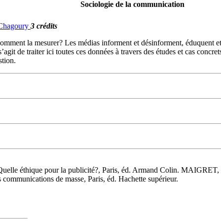
Sociologie de la communication
. Chagoury
3 crédits
? Comment la mesurer? Les médias informent et désinforment, éduquent e
 s’agit de traiter ici toutes ces données à travers des études et cas conc
stion.
uelle éthique pour la publicité?, Paris, éd. Armand Colin. MAIGRET, E
ommunications de masse, Paris, éd. Hachette supérieur.