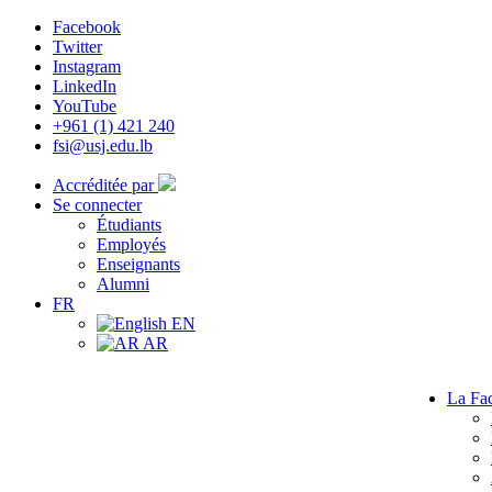
Facebook
Twitter
Instagram
LinkedIn
YouTube
+961 (1) 421 240
fsi@usj.edu.lb
Accréditée par
Se connecter
Étudiants
Employés
Enseignants
Alumni
FR
EN
AR
La Fac