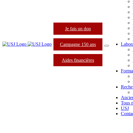
Je fais un don
Labora
Campagne 150 ans
Aides financières
Format
Reche
Ancie
Tous 
USJ
Conta