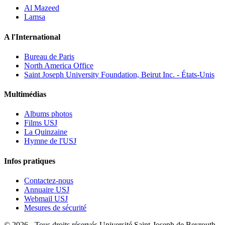
Al Mazeed
Lamsa
A l'International
Bureau de Paris
North America Office
Saint Joseph University Foundation, Beirut Inc. - États-Unis
Multimédias
Albums photos
Films USJ
La Quinzaine
Hymne de l'USJ
Infos pratiques
Contactez-nous
Annuaire USJ
Webmail USJ
Mesures de sécurité
©
2026 - Tous droits réservés Université Saint-Joseph de Beyrouth