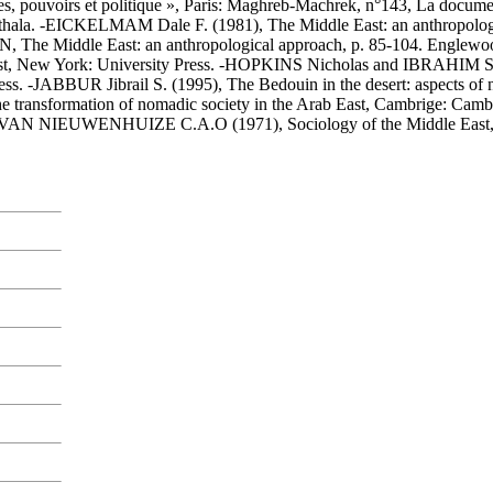
s, pouvoirs et politique », Paris: Maghreb-Machrek, n°143, La docu
arthala. -EICKELMAM Dale F. (1981), The Middle East: an anthropol
AN, The Middle East: an anthropological approach, p. 85-104. Engl
East, New York: University Press. -HOPKINS Nicholas and IBRAHIM Saa
ss. -JABBUR Jibrail S. (1995), The Bedouin in the desert: aspects of n
formation of nomadic society in the Arab East, Cambrige: Cambrig
s. -VAN NIEUWENHUIZE C.A.O (1971), Sociology of the Middle East, L