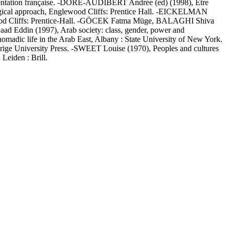
mentation française. -DORE-AUDIBERT Andrée (ed) (1998), Etre
ogical approach, Englewood Cliffs: Prentice Hall. -EICKELMAN
ewood Cliffs: Prentice-Hall. -GÖCEK Fatma Müge, BALAGHI Shiva
d Eddin (1997), Arab society: class, gender, power and
omadic life in the Arab East, Albany : State University of New York.
e University Press. -SWEET Louise (1970), Peoples and cultures
eiden : Brill.