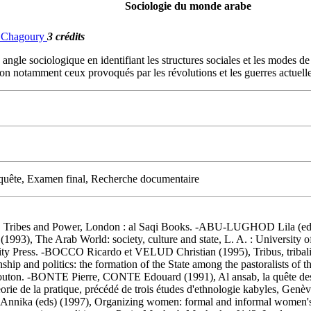
Sociologie du monde arabe
G. Chagoury
3 crédits
angle sociologique en identifiant les structures sociales et les modes d
on notamment ceux provoqués par les révolutions et les guerres actuelle
nquête, Examen final, Recherche documentaire
es and Power, London : al Saqi Books. -ABU-LUGHOD Lila (ed.) 
1993), The Arab World: society, culture and state, L. A. : Universit
ty Press. -BOCCO Ricardo et VELUD Christian (1995), Tribus, tribali
p and politics: the formation of the State among the pastoralists of th
Mouton. -BONTE Pierre, CONTE Edouard (1991), Al ansab, la quête des ori
e de la pratique, précédé de trois études d'ethnologie kabyles, Genè
nnika (eds) (1997), Organizing women: formal and informal women's 