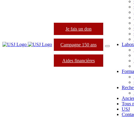
Je fais un don
Labora
Campagne 150 ans
Aides financières
Format
Reche
Ancie
Tous 
USJ
Conta