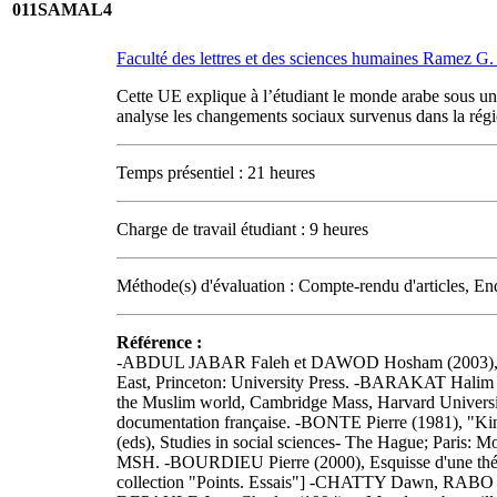
011SAMAL4
Faculté des lettres et des sciences humaines Ramez 
Cette UE explique à l’étudiant le monde arabe sous un 
analyse les changements sociaux survenus dans la régi
Temps présentiel : 21 heures
Charge de travail étudiant : 9 heures
Méthode(s) d'évaluation : Compte-rendu d'articles, E
Référence :
-ABDUL JABAR Faleh et DAWOD Hosham (2003), Trib
East, Princeton: University Press. -BARAKAT Halim (
the Muslim world, Cambridge Mass, Harvard Universi
documentation française. -BONTE Pierre (1981), "Kinshi
(eds), Studies in social sciences- The Hague; Paris: 
MSH. -BOURDIEU Pierre (2000), Esquisse d'une théori
collection "Points. Essais"] -CHATTY Dawn, RABO A