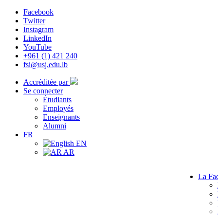
Facebook
Twitter
Instagram
LinkedIn
YouTube
+961 (1) 421 240
fsi@usj.edu.lb
Accréditée par
Se connecter
Étudiants
Employés
Enseignants
Alumni
FR
EN
AR
La Fac