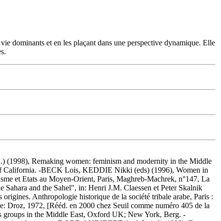
e vie dominants et en les plaçant dans une perspective dynamique. Elle
s.
(1998), Remaking women: feminism and modernity in the Middle
y of California. -BECK Lois, KEDDIE Nikki (eds) (1996), Women in
sme et Etats au Moyen-Orient, Paris, Maghreb-Machrek, n°147, La
e Sahara and the Sahel", in: Henri J.M. Claessen et Peter Skalnik
gines. Anthropologie historique de la société tribale arabe, Paris :
ve: Droz, 1972, [Rééd. en 2000 chez Seuil comme numéro 405 de la
groups in the Middle East, Oxford UK; New York, Berg. -