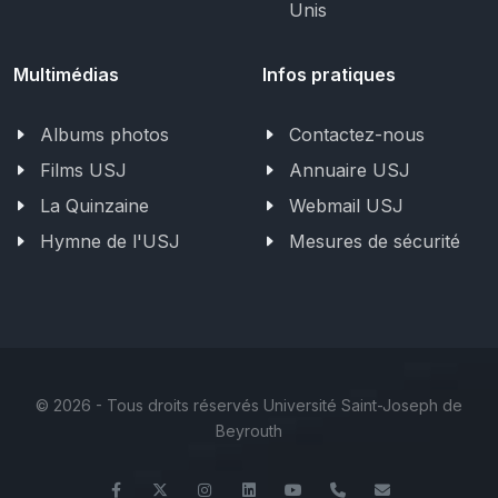
Unis
Multimédias
Infos pratiques
Albums photos
Contactez-nous
Films USJ
Annuaire USJ
La Quinzaine
Webmail USJ
Hymne de l'USJ
Mesures de sécurité
©
2026 - Tous droits réservés Université Saint-Joseph de
Beyrouth
Facebook
Twitter
Instagram
LinkedIn
YouTube
+961 (1) 421 240
fsi@usj.edu