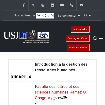
Facebook
Twitter
Instagram
LinkedIn
YouTube
+961 (1) 421 240
fsi@usj.ed
Accréditée par
Se connecter
FR
Je fais un don
Campagne 150 ans
Aides financières
Introduction à la gestion des
ressources humaines
011SARHL4
Faculté des lettres et des
sciences humaines Ramez G.
3 crédits
Chagoury
-