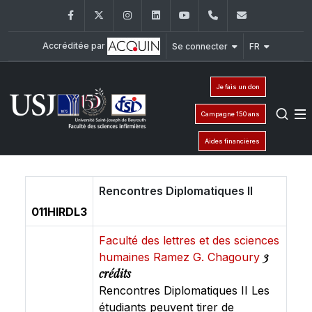
Facebook
Twitter
Instagram
LinkedIn
YouTube
+961 (1) 421 240
fsi@usj.ed
Accréditée par
Se connecter
FR
Je fais un don
Campagne 150 ans
Aides financières
Rencontres Diplomatiques II
011HIRDL3
Faculté des lettres et des sciences
3
humaines Ramez G. Chagoury
crédits
Rencontres Diplomatiques II Les
étudiants peuvent tirer de