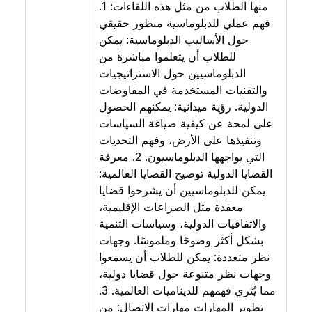
منها الطلاب من مثل هذه اللقاءات: 1.
فهم عملي للدبلوماسية منظور حقيقي
حول الأساليب الدبلوماسية: يمكن
للطلاب أن يتعلموا مباشرة من
الدبلوماسيين حول الاستراتيجيات
والتقنيات المستخدمة في المفاوضات
الدولية. رؤية ميدانية: يمكنهم الحصول
على لمحة عن كيفية صياغة السياسات
وتنفيذها على الأرض، وفهم التحديات
التي يواجهها الدبلوماسيون. 2. معرفة
القضايا الدولية توضيح القضايا العالمية:
يمكن للدبلوماسيين أن يشرحوا قضايا
معقدة مثل الصراعات الإقليمية،
والاتفاقيات الدولية، وسياسات التنمية
بشكل أكثر وضوحًا وملموسًا. وجهات
نظر متعددة: يمكن للطلاب أن يسمعوا
وجهات نظر متنوعة حول قضايا دولية،
مما يُثري فهمهم للديناميات العالمية. 3.
تطوير المهارات مهارات الاتصال: من