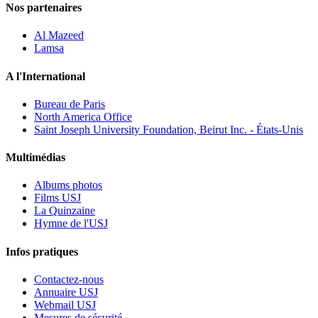
Nos partenaires
Al Mazeed
Lamsa
A l'International
Bureau de Paris
North America Office
Saint Joseph University Foundation, Beirut Inc. - États-Unis
Multimédias
Albums photos
Films USJ
La Quinzaine
Hymne de l'USJ
Infos pratiques
Contactez-nous
Annuaire USJ
Webmail USJ
Mesures de sécurité