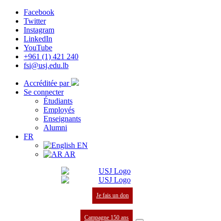
Facebook
Twitter
Instagram
LinkedIn
YouTube
+961 (1) 421 240
fsi@usj.edu.lb
Accréditée par
Se connecter
Étudiants
Employés
Enseignants
Alumni
FR
EN
AR
Je fais un don
Campagne 150 ans