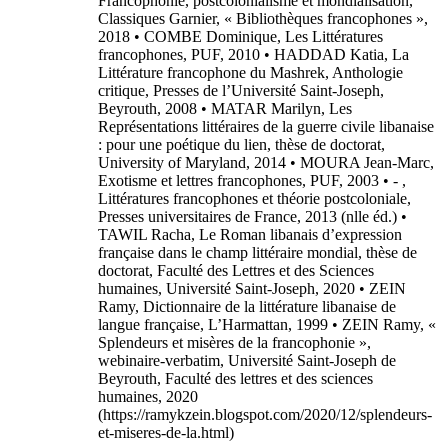
Francophonie, postcolonialisme et mondialisation,
Classiques Garnier, « Bibliothèques francophones »,
2018 • COMBE Dominique, Les Littératures
francophones, PUF, 2010 • HADDAD Katia, La
Littérature francophone du Mashrek, Anthologie
critique, Presses de l’Université Saint-Joseph,
Beyrouth, 2008 • MATAR Marilyn, Les
Représentations littéraires de la guerre civile libanaise
: pour une poétique du lien, thèse de doctorat,
University of Maryland, 2014 • MOURA Jean-Marc,
Exotisme et lettres francophones, PUF, 2003 • - ,
Littératures francophones et théorie postcoloniale,
Presses universitaires de France, 2013 (nlle éd.) •
TAWIL Racha, Le Roman libanais d’expression
française dans le champ littéraire mondial, thèse de
doctorat, Faculté des Lettres et des Sciences
humaines, Université Saint-Joseph, 2020 • ZEIN
Ramy, Dictionnaire de la littérature libanaise de
langue française, L’Harmattan, 1999 • ZEIN Ramy, «
Splendeurs et misères de la francophonie »,
webinaire-verbatim, Université Saint-Joseph de
Beyrouth, Faculté des lettres et des sciences
humaines, 2020
(https://ramykzein.blogspot.com/2020/12/splendeurs-
et-miseres-de-la.html)