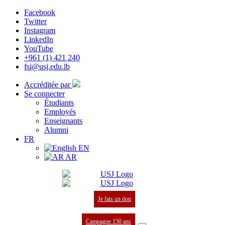
Facebook
Twitter
Instagram
LinkedIn
YouTube
+961 (1) 421 240
fsi@usj.edu.lb
Accréditée par
Se connecter
Étudiants
Employés
Enseignants
Alumni
FR
EN
AR
Je fais un don
Campagne 150 ans