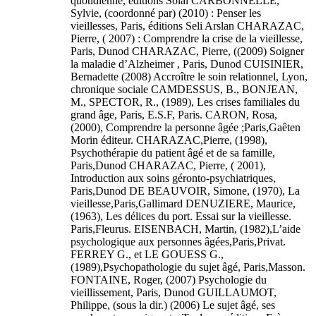
quotidienne, éditions Solal CARBONNELLE,
Sylvie, (coordonné par) (2010) : Penser les
vieillesses, Paris, éditions Seli Arslan CHARAZAC,
Pierre, ( 2007) : Comprendre la crise de la vieillesse,
Paris, Dunod CHARAZAC, Pierre, ((2009) Soigner
la maladie d’Alzheimer , Paris, Dunod CUISINIER,
Bernadette (2008) Accroître le soin relationnel, Lyon,
chronique sociale CAMDESSUS, B., BONJEAN,
M., SPECTOR, R., (1989), Les crises familiales du
grand âge, Paris, E.S.F, Paris. CARON, Rosa,
(2000), Comprendre la personne âgée ;Paris,Gaêten
Morin éditeur. CHARAZAC,Pierre, (1998),
Psychothérapie du patient âgé et de sa famille,
Paris,Dunod CHARAZAC, Pierre, ( 2001),
Introduction aux soins géronto-psychiatriques,
Paris,Dunod DE BEAUVOIR, Simone, (1970), La
vieillesse,Paris,Gallimard DENUZIERE, Maurice,
(1963), Les délices du port. Essai sur la vieillesse.
Paris,Fleurus. EISENBACH, Martin, (1982),L’aide
psychologique aux personnes âgées,Paris,Privat.
FERREY G., et LE GOUESS G.,
(1989),Psychopathologie du sujet âgé, Paris,Masson.
FONTAINE, Roger, (2007) Psychologie du
vieillissement, Paris, Dunod GUILLAUMOT,
Philippe, (sous la dir.) (2006) Le sujet âgé, ses