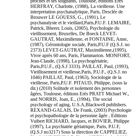
proches et ses soignants, Toulouse, éditions Erès
HERFRAY, Charlotte, (1988), La vieillesse. Une
interpretation psychanalytique, Paris, Desclée de
Brouwer LE GOUESS, G., (1991), Le
psychanalyste et le vieillard,Paris,P.U.F. LEMAIRE,
Patrick, Bherer, Louis, (2005), Psychologie du
vieillissement, Bruxelles, De Boeck LEVET-
GAUTRAT, Maximilienne, et FONTAINE, Anne,
(1987), Gérontologie sociale, Paris,P.U.F (Q.S.J. no
2373) LEVET-GAUTRAT, Maximilienne,(1995),
Vivre après 60 ans, Paris, Flammarion. MONFORT,
Jean-Claude, (1998), La psychogériatrie,
Paris,P.U.F., (Q.S.J 3333). PAILLAT, Paul, (1993),
Vieillissement et vieillesse,Paris, P.U.F., (Q.S.J. no
1046) PAILLAT, Paul, (1963), Sociologie de la
vieillesse, Paris,P.U.F. PITAUD, Philippe, (sous la
dir.) (2010) Solitude et isolement des personnes
âgées, Toulouse, éditions Erès PRATT Michael W.,
and NORRIS, Joan, E., (1994), The social
psychology of aging, U.S.A,Blackwell publishers.
REXAND-GALAIS, De Frank, (2003) Psychologie
et psychopathologie de la personne âgée , Editions
Vuibert RICHARD, Jacques, et BOVIER, Philippe
(1997), La psychiatrie gériatrique, Paris, P.U.F,
(Q.S.J no3217) Sous la direction de CAPPELIEZ,