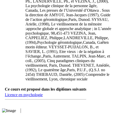
Ph., LANDERVILLE, Ph., et VEZINA, J., (2000),
La psychologie clinique de la personne âgée,
Canada, Les presses de l’Université d’Ottawa . Sous
la direction de AMYOT, Jean-Jacques (1997), Guide
de l’action gérontologique,Paris, Dunod. SYSSAU,
Arielle, (1998), Le vieillissement de la mémoire
:approche globale et approche analytique ; in L’année
psychologique, 98,451-473 VEZINA, Jean,
CAPPELIEZ, Philippe,LANDREVILLE, Philippe,
(1994),Psychologie gérontologique,Canada, Gaêten
morin éditeur. VEYSSET-PUIJALON, B., et
SAVIER, L. (1991), Etre vieux : de la négation à
l’échange.,Paris, Autrement. TALPIN, Jean-Marc, et
coll., (2005), Cinq paradigmes cliniques du
vieillissement, Paris, Dunod. THEVENET, Amédée,
(1992), Le quatrième âge,Paris, P.U.F., (Q.S.J. no
2454) THIEBAUD, Danièle, (2005) Comprendre le
vieillissement, Lyon, chronique sociale
Ce cours est proposé dans les diplômes suivants
Licence en psychologie