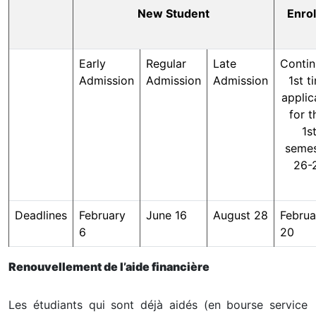
New Student
Enrol
Early
Regular
Late
Contin
Admission
Admission
Admission
1st t
applic
for 
1s
semes
26-
Deadlines
February
June 16
August 28
Februa
6
20
Renouvellement de l’aide financière
Les étudiants qui sont déjà aidés (en bourse service