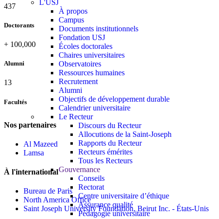
L'USJ
437
À propos
Campus
Doctorants
Documents institutionnels
Fondation USJ
+
100,000
Écoles doctorales
Chaires universitaires
Observatoires
Alumni
Ressources humaines
Recrutement
13
Alumni
Objectifs de développement durable
Facultés
Calendrier universitaire
Le Recteur
Nos partenaires
Discours du Recteur
Allocutions de la Saint-Joseph
Rapports du Recteur
Al Mazeed
Recteurs émérites
Lamsa
Tous les Recteurs
Gouvernance
À l'international
Conseils
Rectorat
Bureau de Paris
Centre universitaire d’éthique
North America Office
Assurance qualité
Saint Joseph University Foundation, Beirut Inc. - États-Unis
Pédagogie universitaire