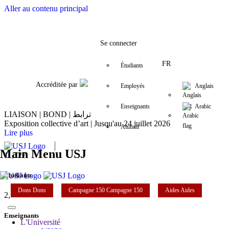
Aller au contenu principal
Facebook
Twitter
Instagram
LinkedIn
YouTube
+9611421000
info@usj.edu
Se connecter
FR
Étudiants
Accréditée par
Employés
Anglais
Enseignants
Arabic
LIAISON | BOND | ترابط
Exposition collective d’art | Jusqu'au 24 juillet 2026
Alumni
Lire plus
Main Menu USJ
11,727
Étudiants
Dons
Dons
Campagne 150
Campagne 150
Aides
Aides
2,142
Enseignants
L'Université