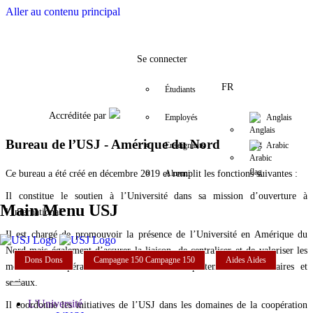
Aller au contenu principal
Facebook
Twitter
Instagram
LinkedIn
YouTube
(832)360-6951
NorthAmeric
Se connecter
FR
Étudiants
Accréditée par
Employés
Anglais
Bureau de l’USJ - Amérique du Nord
Enseignants
Arabic
Ce bureau a été créé en décembre 2019 et remplit les fonctions suivantes :
Alumni
Il constitue le soutien à l’Université dans sa mission d’ouverture à
Main Menu USJ
l’international.
Il est chargé de promouvoir la présence de l’Université en Amérique du
Nord mais également d’assurer la liaison, de centraliser et de valoriser les
Dons
Dons
Campagne 150
Campagne 150
Aides
Aides
modes de coopération entre l’USJ et ses partenaires universitaires et
sociaux.
L'Université
Il coordonne les initiatives de l’USJ dans les domaines de la coopération