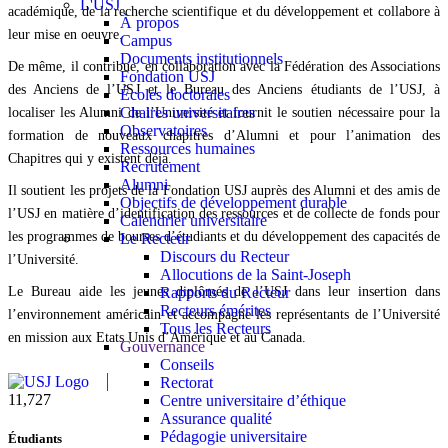
L'USJ
académique, de la recherche scientifique et du développement et collabore à
À propos
leur mise en oeuvre.
Campus
Documents institutionnels
De même, il contribue, en collaboration avec la Fédération des Associations
Fondation USJ
des Anciens de l’USJ et le Bureau des Anciens étudiants de l’USJ, à
Écoles doctorales
Chaires universitaires
localiser les Alumni de l’Université et fournit le soutien nécessaire pour la
Observatoires
formation de nouveaux chapitres d’Alumni et pour l’animation des
Ressources humaines
Chapitres qui y existent déjà.
Recrutement
Alumni
Il soutient les projets de la Fondation USJ auprès des Alumni et des amis de
Objectifs de développement durable
l’USJ en matière d’identification des ressources et de collecte de fonds pour
Calendrier universitaire
les programmes de bourses d’étudiants et du développement des capacités de
Le Recteur
Discours du Recteur
l’Université.
Allocutions de la Saint-Joseph
Le Bureau aide les jeunes diplômés de l’USJ dans leur insertion dans
Rapports du Recteur
Recteurs émérites
l’environnement américain et accompagne les représentants de l’Université
Tous les Recteurs
en mission aux Etats Unis d’Amérique et au Canada.
Gouvernance
Conseils
Rectorat
11,727
Centre universitaire d’éthique
Assurance qualité
Pédagogie universitaire
Étudiants