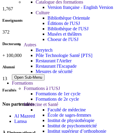
Catalogue des formations
Version française - English Version
1,881
Culture
Bibliothèque Orientale
Enseignants
Éditions de l'USJ
Bibliothèque de l'USJ
396
Musées et théâtres
Choeur de l'USJ
Doctorants
Autres
Berytech
+
100,000
Pôle Technologie Santé [PTS]
Restaurant l'Atelier
Restaurant l'Escapade
Alumni
Mesures de sécurité
Open Sub-Menu
13
Formations
Formations à l’USJ
Facultés
Formations de 1er cycle
Formations de 2e cycle
Nos partenaires
Médecine et Santé
Faculté de médecine
École de sages-femmes
Al Mazeed
Institut de physiothérapie
Lamsa
Institut de psychomotricité
Institut supérieur d’orthophonie
À l'international