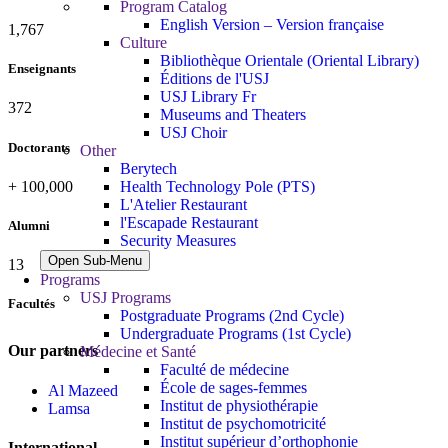
Program Catalog
English Version – Version française
1,824
Culture
Bibliothèque Orientale (Oriental Library)
Enseignants
Éditions de l'USJ
USJ Library Fr
384
Museums and Theaters
USJ Choir
Doctorants
Other
Berytech
+
100,000
Health Technology Pole (PTS)
L'Atelier Restaurant
l'Escapade Restaurant
Alumni
Security Measures
Open Sub-Menu
13
Programs
USJ Programs
Facultés
Postgraduate Programs (2nd Cycle)
Undergraduate Programs (1st Cycle)
Our partners
Médecine et Santé
Faculté de médecine
École de sages-femmes
Al Mazeed
Institut de physiothérapie
Lamsa
Institut de psychomotricité
Institut supérieur d’orthophonie
International