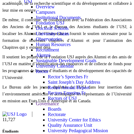
USJ
académique, de la recherche scientifique et du développement et collabore à
Overview
leur mise en oeuvre.
Campuses
Institutional Documents
De même, il contribue, en collaboration avec la Fédération des Associations
Fondation USJ
des Anciens de l’USJ et le Bureau des Anciens étudiants de l’USJ, à
Doctoral Schools
University Chairs
localiser les Alumni de l’Université et fournit le soutien nécessaire pour la
Observatories
formation de nouveaux chapitres d’Alumni et pour l’animation des
Human Resources
Chapitres qui y existent déjà.
Recruitment
Alumni
Il soutient les projets de la Fondation USJ auprès des Alumni et des amis de
Sustainable Development Goals
l’USJ en matière d’identification des ressources et de collecte de fonds pour
University Calendar
les programmes de bourses d’étudiants et du développement des capacités de
Rector
Rector’s Speeches Fr
l’Université.
Saint Joseph’s Day Address
Le Bureau aide les jeunes diplômés de l’USJ dans leur insertion dans
Rector Annual Report
Rectors Emeritus Fr
l’environnement américain et accompagne les représentants de l’Université
Rectors of USJ
en mission aux Etats Unis d’Amérique et au Canada.
Governance
Boards
Rectorate
11,727
University Center for Ethics
Quality Assurance Unit
University Pedagogical Mission
Étudiants