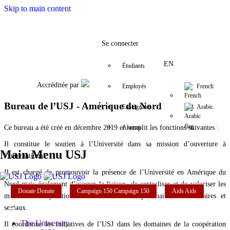
Skip to main content
Facebook
Twitter
Instagram
LinkedIn
YouTube
(832)360-6951
NorthAmeric
Se connecter
EN
Étudiants
Accréditée par
Employés
French
Bureau de l’USJ - Amérique du Nord
Enseignants
Arabic
Ce bureau a été créé en décembre 2019 et remplit les fonctions suivantes :
Alumni
Il constitue le soutien à l’Université dans sa mission d’ouverture à
Main Menu USJ
l’international.
Il est chargé de promouvoir la présence de l’Université en Amérique du
Nord mais également d’assurer la liaison, de centraliser et de valoriser les
Donate
Donate
Campaign 150
Campaign 150
Aids
Aids
modes de coopération entre l’USJ et ses partenaires universitaires et
sociaux.
The University
Il coordonne les initiatives de l’USJ dans les domaines de la coopération